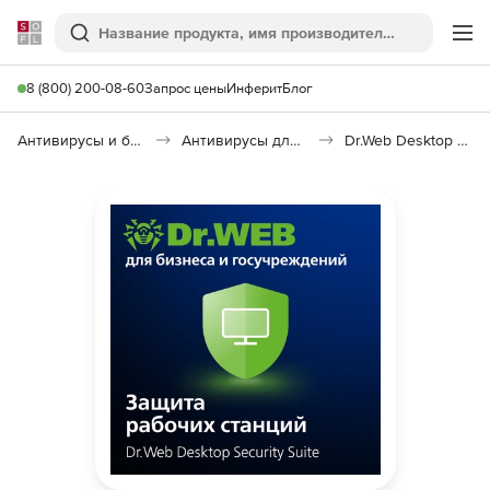
Softline
Поиск
Ме
8 (800) 200-08-60
Запрос цены
Инферит
Блог
Антивирусы и безопасность
Антивирусы для организаций
Dr.Web Desktop Security Suite