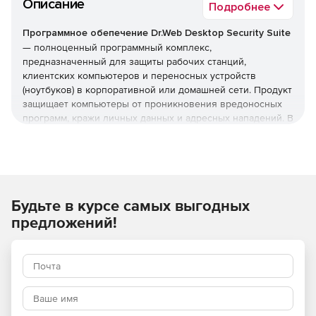
Описание
Подробнее
Программное обепечение Dr.Web Desktop Security Suite
— полноценный программный комплекс,
предназначенный для защиты рабочих станций,
клиентских компьютеров и переносных устройств
(ноутбуков) в корпоративной или домашней сети. Продукт
защищает компьютеры от проникновения вредоносных
программ, кражи личных данных и адресных нападений. В
отличие от узкоспециализированных решений, этот
комплекс обеспечивает круговую оборону вашего
компьютера. Он не просто ищет известные вирусы, а
создает безопасную среду для работы, общения и
проведения платежей.
Будьте в курсе самых выгодных
Преимущества Dr.Web Desktop
предложений!
Security Suite
Наличие сертификатов
Dr.Web Desktop Security Suite имеет сертификаты
соответствия ФСТЭК России и ФСБ. Это означает, что