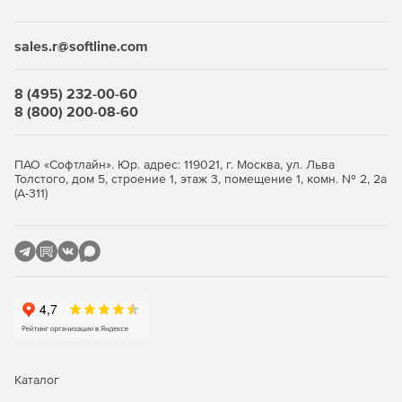
Desktop Security Suite имеет максимально гибкую и
мультивариантную систему лицензирования. Клиент
приобретает только те компоненты защиты, которые ему
sales.r@softline.com
нужны, и не переплачивает за ненужные ему элементы
или даже целые решения, которые он никогда не будет
использовать.
8 (495) 232-00-60
8 (800) 200-08-60
Централизованное управление
Если необходимо обеспечить централизованное
ПАО «Софтлайн». Юр. адрес: 119021, г. Москва, ул. Льва
Толстого, дом 5, строение 1, этаж 3, помещение 1, комн. № 2, 2а
управление защитой рабочих станций, требуется
(А-311)
лицензирование Центра управления Dr.Web Enterprise
Security Suite. Он одинаково надежно работает в сетях
любого размера и сложности – от простых, состоящих из
нескольких компьютеров, до распределенных интранет-
сетей, насчитывающих десятки тысяч узлов. Также Центр
управления обеспечивает централизованное
администрирование защиты файловых серверов и
серверов приложений (включая терминальные серверы),
почтовых серверов и мобильных устройств на базе
программной платформы Android.
Каталог
Полная защита от существующих