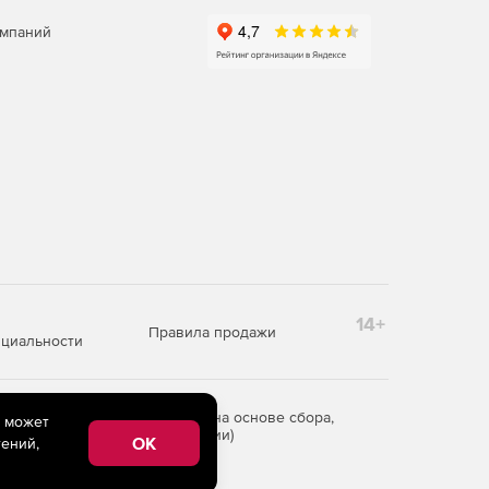
омпаний
14+
Правила продажи
циальности
редоставления информации на основе сбора,
e может
рритории Российской Федерации)
OK
ений,