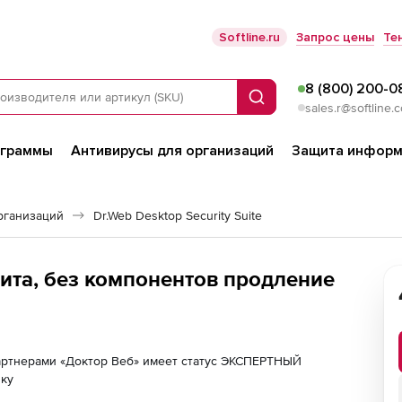
Softline.ru
Запрос цены
Те
8 (800) 200-0
Поиск
sales.r@softline.
ограммы
Антивирусы для организаций
Защита информ
рганизаций
Dr.Web Desktop Security Suite
ита, без компонентов продление
партнерами «Доктор Веб» имеет статус ЭКСПЕРТНЫЙ
лку