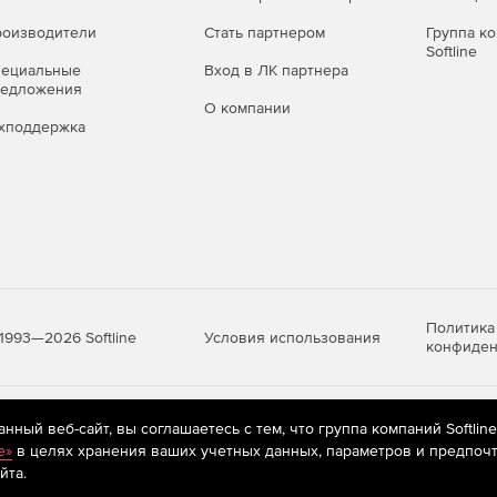
ого, потенциально опасного и рекламного ПО,
оизводители
Стать партнером
Группа к
Softline
пециальные
Вход в ЛК партнера
о времени (файловый монитор
редложения
О компании
хподдержка
а – перехват «на лету» обращений к файлам на любых
 попыткам вредоносных программ помешать его работе.
льзующих методы скрытого управления и умеющих
 среде.
Политика
Условия использования
1993—2026 Softline
конфиден
 угроз благодаря фирменной технологии обнаружения
яются
рекомендательные технологии
(информационные технологии п
ный веб-сайт, вы соглашаетесь с тем, что группа компаний Softlin
очтовый монитор SpIDer Mail®)
предпочтениям пользователей сети «Интернет», находящихся на те
e»
в целях хранения ваших учетных данных, параметров и предпочт
йта.
ри их передаче по сетевым правилам связи