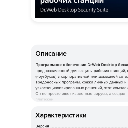
Описание
Программное обепечение Dr.Web Desktop Securi
предназначенный для защиты рабочих станций, 
(ноутбуков) в корпоративной или домашней сет
вредоносных программ, кражи личных данных и 
узкоспециализированных решений, этот комплек
Он не просто ищет известные вирусы, а создае
платежей.
Преимущества Dr.Web Desk
Характеристики
Наличие сертификатов
Версия