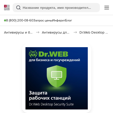
Softline
Поиск
Ме
8 (800) 200-08-60
Запрос цены
Инферит
Блог
Антивирусы и безопасность
Антивирусы для организаций
Dr.Web Desktop Security Suite