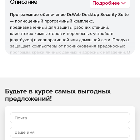
Описание
Подробнее
Программное обепечение Dr.Web Desktop Security Suite
— полноценный программный комплекс,
предназначенный для защиты рабочих станций,
клиентских компьютеров и переносных устройств
(ноутбуков) в корпоративной или домашней сети. Продукт
защищает компьютеры от проникновения вредоносных
программ, кражи личных данных и адресных нападений. В
отличие от узкоспециализированных решений, этот
комплекс обеспечивает круговую оборону вашего
компьютера. Он не просто ищет известные вирусы, а
создает безопасную среду для работы, общения и
проведения платежей.
Будьте в курсе самых выгодных
Преимущества Dr.Web Desktop
предложений!
Security Suite
Наличие сертификатов
Dr.Web Desktop Security Suite имеет сертификаты
соответствия ФСТЭК России и ФСБ. Это означает, что