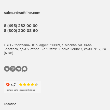
Desktop Security Suite имеет максимально гибкую и
мультивариантную систему лицензирования. Клиент
приобретает только те компоненты защиты, которые ему
sales.r@softline.com
нужны, и не переплачивает за ненужные ему элементы
или даже целые решения, которые он никогда не будет
использовать.
8 (495) 232-00-60
8 (800) 200-08-60
Централизованное управление
Если необходимо обеспечить централизованное
ПАО «Софтлайн». Юр. адрес: 119021, г. Москва, ул. Льва
Толстого, дом 5, строение 1, этаж 3, помещение 1, комн. № 2, 2а
управление защитой рабочих станций, требуется
(А-311)
лицензирование Центра управления Dr.Web Enterprise
Security Suite. Он одинаково надежно работает в сетях
любого размера и сложности – от простых, состоящих из
нескольких компьютеров, до распределенных интранет-
сетей, насчитывающих десятки тысяч узлов. Также Центр
управления обеспечивает централизованное
администрирование защиты файловых серверов и
серверов приложений (включая терминальные серверы),
почтовых серверов и мобильных устройств на базе
программной платформы Android.
Каталог
Полная защита от существующих