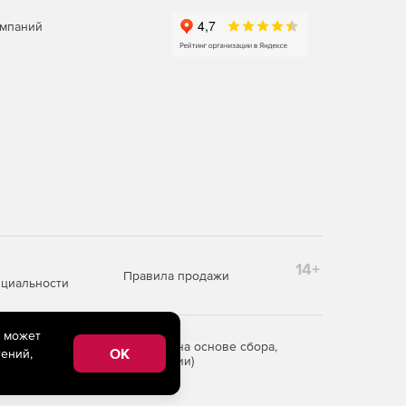
омпаний
14+
Правила продажи
циальности
e может
редоставления информации на основе сбора,
OK
ений,
рритории Российской Федерации)