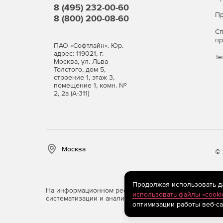
Обширные базы для детектирования шпионск
8 (495) 232-00-60
хакерских утилит и программ-шуток.
Пр
8 (800) 200-08-60
С
Защита в режиме реальног
п
ПАО «Софтлайн». Юр.
SpIDerGuard®)
адрес: 119021, г.
Те
Москва, ул. Льва
Толстого, дом 5,
Постоянный мониторинг здоровья компьютер
строение 1, этаж 3,
помещение 1, комн. №
носителях.
2, 2а (А-311)
Высокая устойчивость файлового монитора к
Надежная защита системы от вирусов, испо
маскировать свое присутствие в зараженной
Москва
© 
Обезвреживание наиболее сложных скрытых
замаскированных объектов Dr.Web Shield™.
Продолжая использовать дан
На информационном ресурсе store.softline.ru примен
использовать файлы «cooki
Чистая почта без вирусов (п
систематизации и анализа сведений, относящихся к 
оптимизации работы веб-са
Мгновенная проверка почтовых сообщений п