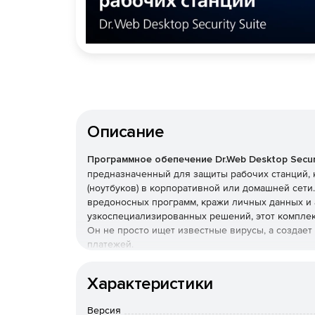
Описание
Программное обепечение Dr.Web Desktop Securi
предназначенный для защиты рабочих станций, 
(ноутбуков) в корпоративной или домашней сет
вредоносных программ, кражи личных данных и 
узкоспециализированных решений, этот комплек
Он не просто ищет известные вирусы, а создае
платежей.
Преимущества Dr.Web Desk
Характеристики
Наличие сертификатов
Версия