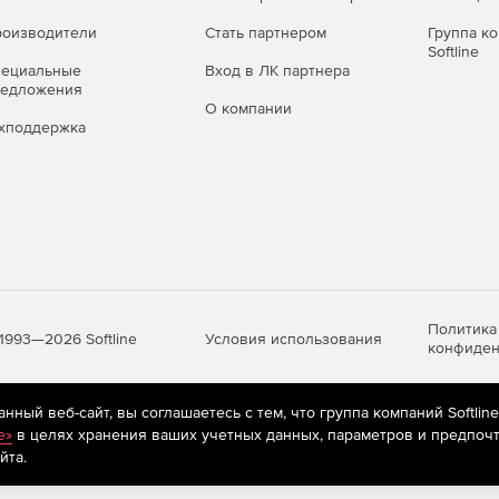
ого, потенциально опасного и рекламного ПО,
оизводители
Стать партнером
Группа к
Softline
пециальные
Вход в ЛК партнера
о времени (файловый монитор
редложения
О компании
хподдержка
а – перехват «на лету» обращений к файлам на любых
 попыткам вредоносных программ помешать его работе.
льзующих методы скрытого управления и умеющих
 среде.
Политика
Условия использования
1993—2026 Softline
конфиден
 угроз благодаря фирменной технологии обнаружения
ный веб-сайт, вы соглашаетесь с тем, что группа компаний Softlin
яются
рекомендательные технологии
(информационные технологии п
e»
в целях хранения ваших учетных данных, параметров и предпочт
очтовый монитор SpIDer Mail®)
предпочтениям пользователей сети «Интернет», находящихся на те
йта.
ри их передаче по сетевым правилам связи