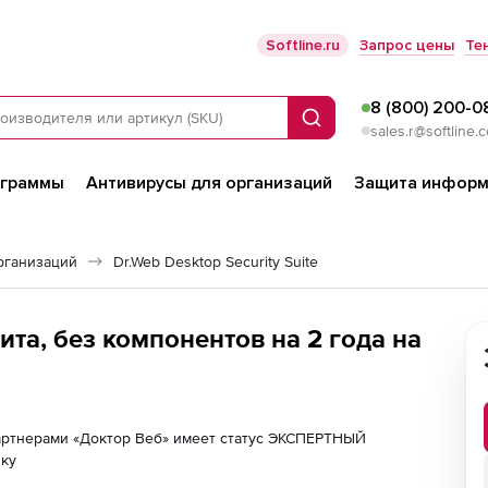
Softline.ru
Запрос цены
Те
8 (800) 200-0
Поиск
sales.r@softline.
ограммы
Антивирусы для организаций
Защита информ
рганизаций
Dr.Web Desktop Security Suite
та, без компонентов на 2 года на
партнерами «Доктор Веб» имеет статус ЭКСПЕРТНЫЙ
лку