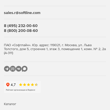
Desktop Security Suite имеет максимально гибкую и
мультивариантную систему лицензирования. Клиент
приобретает только те компоненты защиты, которые ему
sales.r@softline.com
нужны, и не переплачивает за ненужные ему элементы
или даже целые решения, которые он никогда не будет
использовать.
8 (495) 232-00-60
8 (800) 200-08-60
Централизованное управление
Если необходимо обеспечить централизованное
ПАО «Софтлайн». Юр. адрес: 119021, г. Москва, ул. Льва
Толстого, дом 5, строение 1, этаж 3, помещение 1, комн. № 2, 2а
управление защитой рабочих станций, требуется
(А-311)
лицензирование Центра управления Dr.Web Enterprise
Security Suite. Он одинаково надежно работает в сетях
любого размера и сложности – от простых, состоящих из
нескольких компьютеров, до распределенных интранет-
сетей, насчитывающих десятки тысяч узлов. Также Центр
управления обеспечивает централизованное
администрирование защиты файловых серверов и
серверов приложений (включая терминальные серверы),
почтовых серверов и мобильных устройств на базе
программной платформы Android.
Каталог
Полная защита от существующих