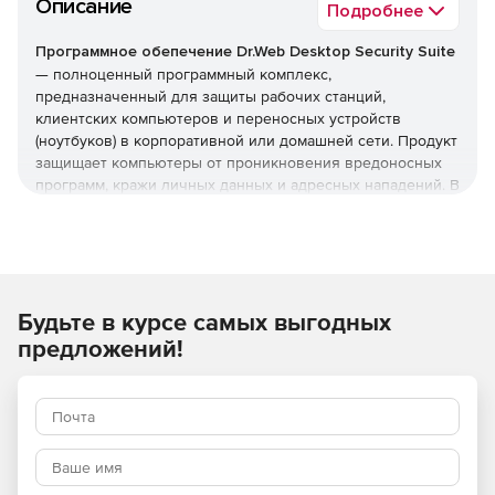
Описание
Подробнее
Программное обепечение Dr.Web Desktop Security Suite
— полноценный программный комплекс,
предназначенный для защиты рабочих станций,
клиентских компьютеров и переносных устройств
(ноутбуков) в корпоративной или домашней сети. Продукт
защищает компьютеры от проникновения вредоносных
программ, кражи личных данных и адресных нападений. В
отличие от узкоспециализированных решений, этот
комплекс обеспечивает круговую оборону вашего
компьютера. Он не просто ищет известные вирусы, а
создает безопасную среду для работы, общения и
проведения платежей.
Будьте в курсе самых выгодных
Преимущества Dr.Web Desktop
предложений!
Security Suite
Наличие сертификатов
Dr.Web Desktop Security Suite имеет сертификаты
соответствия ФСТЭК России и ФСБ. Это означает, что