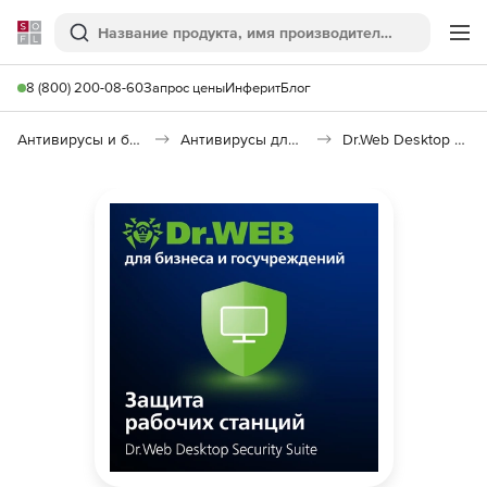
Softline
Поиск
Ме
8 (800) 200-08-60
Запрос цены
Инферит
Блог
Антивирусы и безопасность
Антивирусы для организаций
Dr.Web Desktop Security Suite