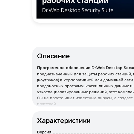
Описание
Программное обепечение Dr.Web Desktop Securi
предназначенный для защиты рабочих станций, 
(ноутбуков) в корпоративной или домашней сет
вредоносных программ, кражи личных данных и 
узкоспециализированных решений, этот комплек
Он не просто ищет известные вирусы, а создае
платежей.
Преимущества Dr.Web Desk
Характеристики
Наличие сертификатов
Версия