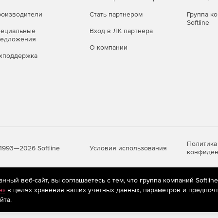
ого, потенциально опасного и рекламного ПО,
оизводители
Стать партнером
Группа к
Softline
пециальные
Вход в ЛК партнера
о времени (файловый монитор
редложения
О компании
хподдержка
а – перехват «на лету» обращений к файлам на любых
 попыткам вредоносных программ помешать его работе.
льзующих методы скрытого управления и умеющих
 среде.
Политика
Условия использования
1993—2026 Softline
конфиден
 угроз благодаря фирменной технологии обнаружения
ный веб-сайт, вы соглашаетесь с тем, что группа компаний Softlin
яются
рекомендательные технологии
(информационные технологии п
e»
в целях хранения ваших учетных данных, параметров и предпочт
очтовый монитор SpIDer Mail®)
предпочтениям пользователей сети «Интернет», находящихся на те
йта.
ри их передаче по сетевым правилам связи