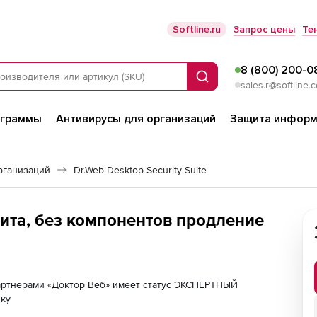
Softline.ru
Запрос цены
Те
8 (800) 200-0
Поиск
sales.r@softline.
ограммы
Антивирусы для организаций
Защита информ
рганизаций
Dr.Web Desktop Security Suite
ита, без компонентов продление
партнерами «Доктор Веб» имеет статус ЭКСПЕРТНЫЙ
лку