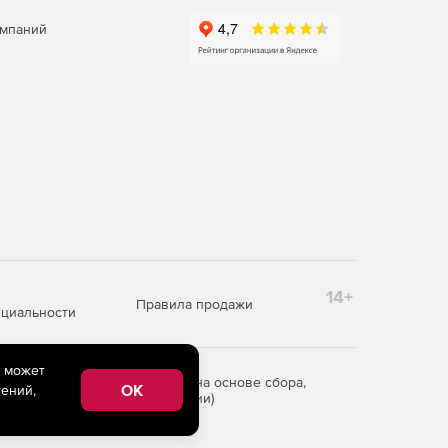
омпаний
14+
Правила продажи
циальности
e может
редоставления информации на основе сбора,
OK
ений,
рритории Российской Федерации)