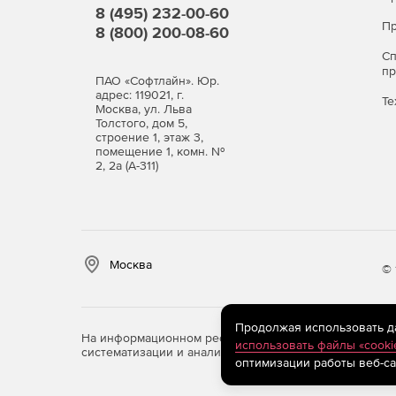
Обширные базы для детектирования шпионск
8 (495) 232-00-60
хакерских утилит и программ-шуток.
Пр
8 (800) 200-08-60
С
Защита в режиме реальног
п
ПАО «Софтлайн». Юр.
SpIDerGuard®)
адрес: 119021, г.
Те
Москва, ул. Льва
Толстого, дом 5,
Постоянный мониторинг здоровья компьютер
строение 1, этаж 3,
помещение 1, комн. №
носителях.
2, 2а (А-311)
Высокая устойчивость файлового монитора к
Надежная защита системы от вирусов, испо
маскировать свое присутствие в зараженной
Москва
© 
Обезвреживание наиболее сложных скрытых
замаскированных объектов Dr.Web Shield™.
Продолжая использовать дан
На информационном ресурсе store.softline.ru примен
использовать файлы «cooki
Чистая почта без вирусов (п
систематизации и анализа сведений, относящихся к 
оптимизации работы веб-са
Мгновенная проверка почтовых сообщений п