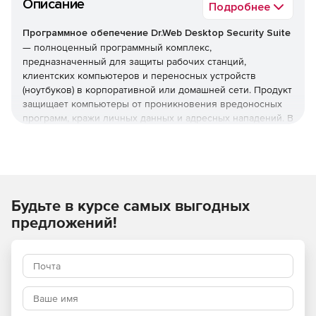
Описание
Подробнее
Программное обепечение Dr.Web Desktop Security Suite
— полноценный программный комплекс,
предназначенный для защиты рабочих станций,
клиентских компьютеров и переносных устройств
(ноутбуков) в корпоративной или домашней сети. Продукт
защищает компьютеры от проникновения вредоносных
программ, кражи личных данных и адресных нападений. В
отличие от узкоспециализированных решений, этот
комплекс обеспечивает круговую оборону вашего
компьютера. Он не просто ищет известные вирусы, а
создает безопасную среду для работы, общения и
проведения платежей.
Будьте в курсе самых выгодных
Преимущества Dr.Web Desktop
предложений!
Security Suite
Наличие сертификатов
Dr.Web Desktop Security Suite имеет сертификаты
соответствия ФСТЭК России и ФСБ. Это означает, что