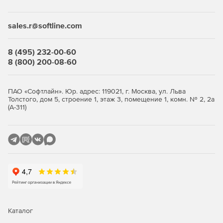
Desktop Security Suite имеет максимально гибкую и
мультивариантную систему лицензирования. Клиент
приобретает только те компоненты защиты, которые ему
sales.r@softline.com
нужны, и не переплачивает за ненужные ему элементы
или даже целые решения, которые он никогда не будет
использовать.
8 (495) 232-00-60
8 (800) 200-08-60
Централизованное управление
Если необходимо обеспечить централизованное
ПАО «Софтлайн». Юр. адрес: 119021, г. Москва, ул. Льва
Толстого, дом 5, строение 1, этаж 3, помещение 1, комн. № 2, 2а
управление защитой рабочих станций, требуется
(А-311)
лицензирование Центра управления Dr.Web Enterprise
Security Suite. Он одинаково надежно работает в сетях
любого размера и сложности – от простых, состоящих из
нескольких компьютеров, до распределенных интранет-
сетей, насчитывающих десятки тысяч узлов. Также Центр
управления обеспечивает централизованное
администрирование защиты файловых серверов и
серверов приложений (включая терминальные серверы),
почтовых серверов и мобильных устройств на базе
программной платформы Android.
Каталог
Полная защита от существующих