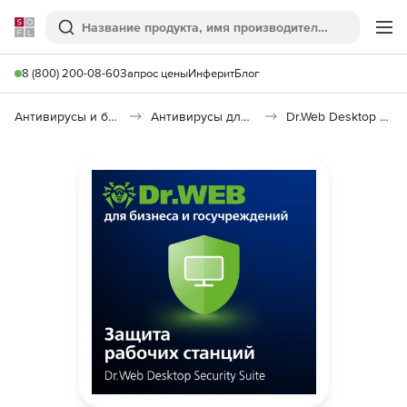
Softline
Поиск
Ме
8 (800) 200-08-60
Запрос цены
Инферит
Блог
Антивирусы и безопасность
Антивирусы для организаций
Dr.Web Desktop Security Suite