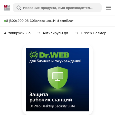
Softline
Поиск
Ме
8 (800) 200-08-60
Запрос цены
Инферит
Блог
Антивирусы и безопасность
Антивирусы для организаций
Dr.Web Desktop Security Suite