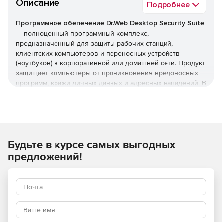
Описание
Подробнее
Программное обепечение Dr.Web Desktop Security Suite
— полноценный программный комплекс,
предназначенный для защиты рабочих станций,
клиентских компьютеров и переносных устройств
(ноутбуков) в корпоративной или домашней сети. Продукт
защищает компьютеры от проникновения вредоносных
программ, кражи личных данных и адресных нападений. В
отличие от узкоспециализированных решений, этот
комплекс обеспечивает круговую оборону вашего
компьютера. Он не просто ищет известные вирусы, а
создает безопасную среду для работы, общения и
проведения платежей.
Будьте в курсе самых выгодных
Преимущества Dr.Web Desktop
предложений!
Security Suite
Наличие сертификатов
Dr.Web Desktop Security Suite имеет сертификаты
соответствия ФСТЭК России и ФСБ. Это означает, что