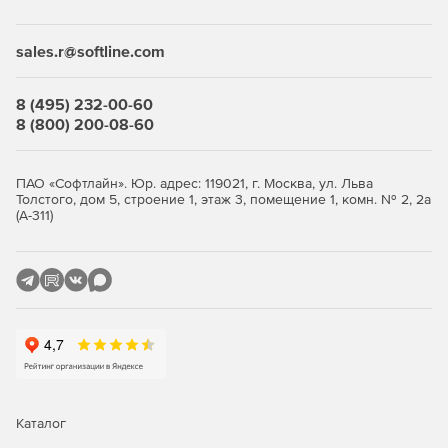
Desktop Security Suite имеет максимально гибкую и
мультивариантную систему лицензирования. Клиент
приобретает только те компоненты защиты, которые ему
sales.r@softline.com
нужны, и не переплачивает за ненужные ему элементы
или даже целые решения, которые он никогда не будет
использовать.
8 (495) 232-00-60
8 (800) 200-08-60
Централизованное управление
Если необходимо обеспечить централизованное
ПАО «Софтлайн». Юр. адрес: 119021, г. Москва, ул. Льва
Толстого, дом 5, строение 1, этаж 3, помещение 1, комн. № 2, 2а
управление защитой рабочих станций, требуется
(А-311)
лицензирование Центра управления Dr.Web Enterprise
Security Suite. Он одинаково надежно работает в сетях
любого размера и сложности – от простых, состоящих из
нескольких компьютеров, до распределенных интранет-
сетей, насчитывающих десятки тысяч узлов. Также Центр
управления обеспечивает централизованное
администрирование защиты файловых серверов и
серверов приложений (включая терминальные серверы),
почтовых серверов и мобильных устройств на базе
программной платформы Android.
Каталог
Полная защита от существующих