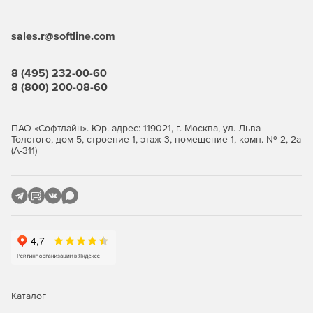
Desktop Security Suite имеет максимально гибкую и
мультивариантную систему лицензирования. Клиент
приобретает только те компоненты защиты, которые ему
sales.r@softline.com
нужны, и не переплачивает за ненужные ему элементы
или даже целые решения, которые он никогда не будет
использовать.
8 (495) 232-00-60
8 (800) 200-08-60
Централизованное управление
Если необходимо обеспечить централизованное
ПАО «Софтлайн». Юр. адрес: 119021, г. Москва, ул. Льва
Толстого, дом 5, строение 1, этаж 3, помещение 1, комн. № 2, 2а
управление защитой рабочих станций, требуется
(А-311)
лицензирование Центра управления Dr.Web Enterprise
Security Suite. Он одинаково надежно работает в сетях
любого размера и сложности – от простых, состоящих из
нескольких компьютеров, до распределенных интранет-
сетей, насчитывающих десятки тысяч узлов. Также Центр
управления обеспечивает централизованное
администрирование защиты файловых серверов и
серверов приложений (включая терминальные серверы),
почтовых серверов и мобильных устройств на базе
программной платформы Android.
Каталог
Полная защита от существующих