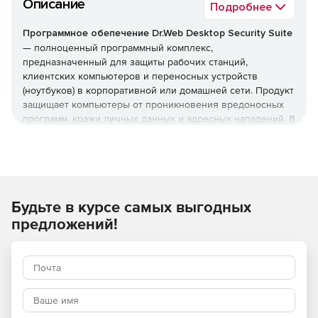
Описание
Подробнее
Программное обепечение Dr.Web Desktop Security Suite
— полноценный программный комплекс,
предназначенный для защиты рабочих станций,
клиентских компьютеров и переносных устройств
(ноутбуков) в корпоративной или домашней сети. Продукт
защищает компьютеры от проникновения вредоносных
программ, кражи личных данных и адресных нападений. В
отличие от узкоспециализированных решений, этот
комплекс обеспечивает круговую оборону вашего
компьютера. Он не просто ищет известные вирусы, а
создает безопасную среду для работы, общения и
проведения платежей.
Будьте в курсе самых выгодных
Преимущества Dr.Web Desktop
предложений!
Security Suite
Наличие сертификатов
Dr.Web Desktop Security Suite имеет сертификаты
соответствия ФСТЭК России и ФСБ. Это означает, что