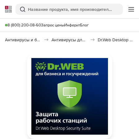
Softline
Поиск
Ме
8 (800) 200-08-60
Запрос цены
Инферит
Блог
Антивирусы и безопасность
Антивирусы для организаций
Dr.Web Desktop Security Suite