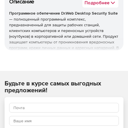
Описание
Подробнее
Программное обепечение Dr.Web Desktop Security Suite
— полноценный программный комплекс,
предназначенный для защиты рабочих станций,
клиентских компьютеров и переносных устройств
(ноутбуков) в корпоративной или домашней сети. Продукт
защищает компьютеры от проникновения вредоносных
программ, кражи личных данных и адресных нападений. В
отличие от узкоспециализированных решений, этот
комплекс обеспечивает круговую оборону вашего
компьютера. Он не просто ищет известные вирусы, а
создает безопасную среду для работы, общения и
проведения платежей.
Будьте в курсе самых выгодных
Преимущества Dr.Web Desktop
предложений!
Security Suite
Наличие сертификатов
Dr.Web Desktop Security Suite имеет сертификаты
соответствия ФСТЭК России и ФСБ. Это означает, что