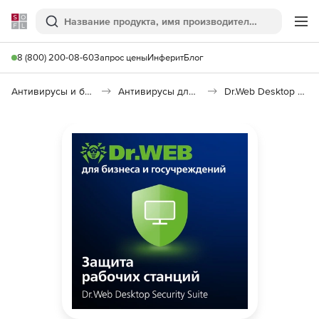
Softline
Поиск
Ме
8 (800) 200-08-60
Запрос цены
Инферит
Блог
Антивирусы и безопасность
Антивирусы для организаций
Dr.Web Desktop Security Suite