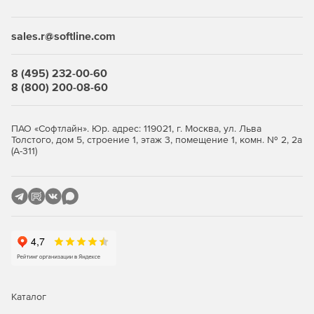
Desktop Security Suite имеет максимально гибкую и
мультивариантную систему лицензирования. Клиент
приобретает только те компоненты защиты, которые ему
sales.r@softline.com
нужны, и не переплачивает за ненужные ему элементы
или даже целые решения, которые он никогда не будет
использовать.
8 (495) 232-00-60
8 (800) 200-08-60
Централизованное управление
Если необходимо обеспечить централизованное
ПАО «Софтлайн». Юр. адрес: 119021, г. Москва, ул. Льва
Толстого, дом 5, строение 1, этаж 3, помещение 1, комн. № 2, 2а
управление защитой рабочих станций, требуется
(А-311)
лицензирование Центра управления Dr.Web Enterprise
Security Suite. Он одинаково надежно работает в сетях
любого размера и сложности – от простых, состоящих из
нескольких компьютеров, до распределенных интранет-
сетей, насчитывающих десятки тысяч узлов. Также Центр
управления обеспечивает централизованное
администрирование защиты файловых серверов и
серверов приложений (включая терминальные серверы),
почтовых серверов и мобильных устройств на базе
программной платформы Android.
Каталог
Полная защита от существующих