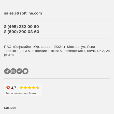
Desktop Security Suite имеет максимально гибкую и
мультивариантную систему лицензирования. Клиент
приобретает только те компоненты защиты, которые ему
sales.r@softline.com
нужны, и не переплачивает за ненужные ему элементы
или даже целые решения, которые он никогда не будет
использовать.
8 (495) 232-00-60
8 (800) 200-08-60
Централизованное управление
Если необходимо обеспечить централизованное
ПАО «Софтлайн». Юр. адрес: 119021, г. Москва, ул. Льва
Толстого, дом 5, строение 1, этаж 3, помещение 1, комн. № 2, 2а
управление защитой рабочих станций, требуется
(А-311)
лицензирование Центра управления Dr.Web Enterprise
Security Suite. Он одинаково надежно работает в сетях
любого размера и сложности – от простых, состоящих из
нескольких компьютеров, до распределенных интранет-
сетей, насчитывающих десятки тысяч узлов. Также Центр
управления обеспечивает централизованное
администрирование защиты файловых серверов и
серверов приложений (включая терминальные серверы),
почтовых серверов и мобильных устройств на базе
программной платформы Android.
Каталог
Полная защита от существующих