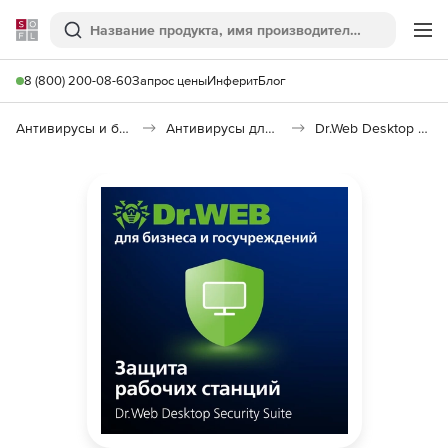
Softline
Поиск
Ме
8 (800) 200-08-60
Запрос цены
Инферит
Блог
Антивирусы и безопасность
Антивирусы для организаций
Dr.Web Desktop Security Suite