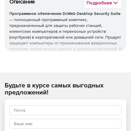
Описание
Подробнее
Программное обепечение Dr.Web Desktop Security Suite
— полноценный программный комплекс,
предназначенный для защиты рабочих станций,
клиентских компьютеров и переносных устройств
(ноутбуков) в корпоративной или домашней сети. Продукт
защищает компьютеры от проникновения вредоносных
программ, кражи личных данных и адресных нападений. В
отличие от узкоспециализированных решений, этот
комплекс обеспечивает круговую оборону вашего
компьютера. Он не просто ищет известные вирусы, а
создает безопасную среду для работы, общения и
проведения платежей.
Будьте в курсе самых выгодных
Преимущества Dr.Web Desktop
предложений!
Security Suite
Наличие сертификатов
Dr.Web Desktop Security Suite имеет сертификаты
соответствия ФСТЭК России и ФСБ. Это означает, что