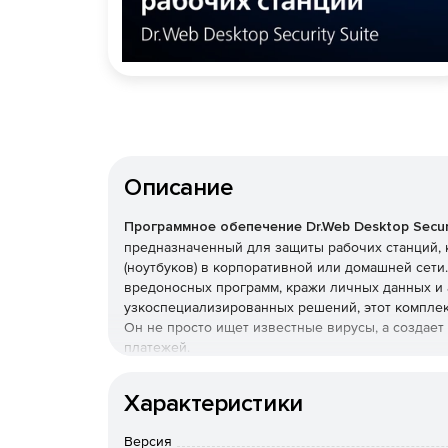
Описание
Программное обепечение Dr.Web Desktop Securi
предназначенный для защиты рабочих станций, 
(ноутбуков) в корпоративной или домашней сет
вредоносных программ, кражи личных данных и 
узкоспециализированных решений, этот комплек
Он не просто ищет известные вирусы, а создае
платежей.
Преимущества Dr.Web Desk
Характеристики
Наличие сертификатов
Версия