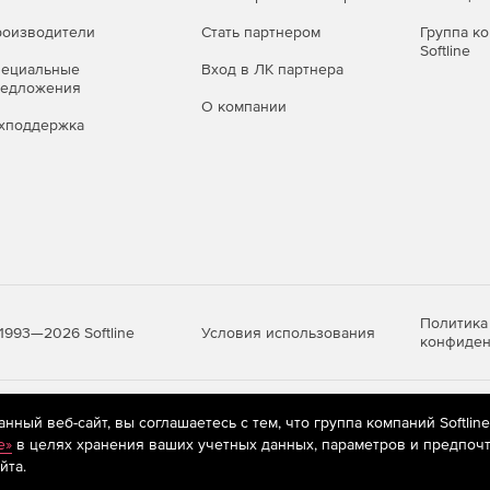
ого, потенциально опасного и рекламного ПО,
оизводители
Стать партнером
Группа к
Softline
пециальные
Вход в ЛК партнера
о времени (файловый монитор
редложения
О компании
хподдержка
а – перехват «на лету» обращений к файлам на любых
 попыткам вредоносных программ помешать его работе.
льзующих методы скрытого управления и умеющих
 среде.
Политика
Условия использования
1993—2026 Softline
конфиден
 угроз благодаря фирменной технологии обнаружения
яются
рекомендательные технологии
(информационные технологии п
ный веб-сайт, вы соглашаетесь с тем, что группа компаний Softlin
очтовый монитор SpIDer Mail®)
предпочтениям пользователей сети «Интернет», находящихся на те
e»
в целях хранения ваших учетных данных, параметров и предпочт
йта.
ри их передаче по сетевым правилам связи