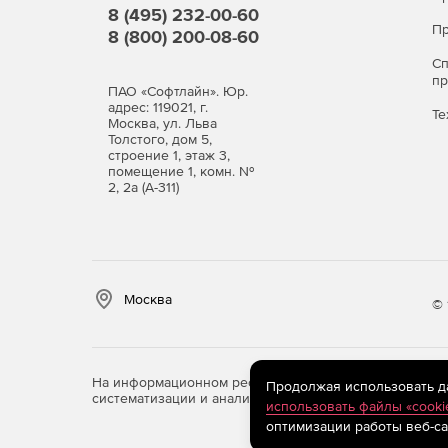
Обширные базы для детектирования шпионск
8 (495) 232-00-60
хакерских утилит и программ-шуток.
Пр
8 (800) 200-08-60
С
Защита в режиме реальног
п
ПАО «Софтлайн». Юр.
SpIDerGuard®)
адрес: 119021, г.
Те
Москва, ул. Льва
Толстого, дом 5,
Постоянный мониторинг здоровья компьютер
строение 1, этаж 3,
помещение 1, комн. №
носителях.
2, 2а (А-311)
Высокая устойчивость файлового монитора к
Надежная защита системы от вирусов, испо
маскировать свое присутствие в зараженной
Москва
© 
Обезвреживание наиболее сложных скрытых
замаскированных объектов Dr.Web Shield™.
На информационном ресурсе store.softline.ru примен
Продолжая использовать дан
Чистая почта без вирусов (п
систематизации и анализа сведений, относящихся к 
использовать файлы «cooki
оптимизации работы веб-са
Мгновенная проверка почтовых сообщений п