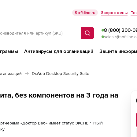
Softline.ru
Запрос цены
Те
8 (800) 200-0
Поиск
sales.r@softline.
ограммы
Антивирусы для организаций
Защита информ
рганизаций
Dr.Web Desktop Security Suite
та, без компонентов на 3 года на
партнерами «Доктор Веб» имеет статус ЭКСПЕРТНЫЙ
лку