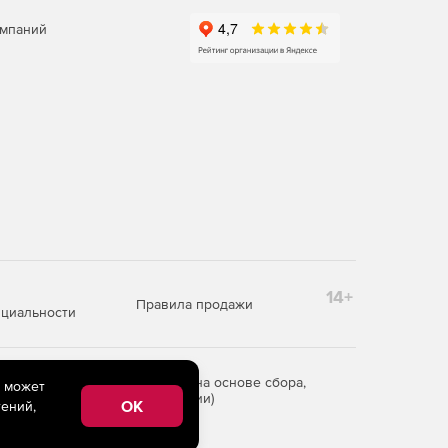
омпаний
14+
Правила продажи
циальности
редоставления информации на основе сбора,
e может
рритории Российской Федерации)
OK
ений,