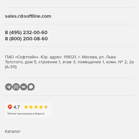
Desktop Security Suite имеет максимально гибкую и
мультивариантную систему лицензирования. Клиент
приобретает только те компоненты защиты, которые ему
sales.r@softline.com
нужны, и не переплачивает за ненужные ему элементы
или даже целые решения, которые он никогда не будет
использовать.
8 (495) 232-00-60
8 (800) 200-08-60
Централизованное управление
Если необходимо обеспечить централизованное
ПАО «Софтлайн». Юр. адрес: 119021, г. Москва, ул. Льва
Толстого, дом 5, строение 1, этаж 3, помещение 1, комн. № 2, 2а
управление защитой рабочих станций, требуется
(А-311)
лицензирование Центра управления Dr.Web Enterprise
Security Suite. Он одинаково надежно работает в сетях
любого размера и сложности – от простых, состоящих из
нескольких компьютеров, до распределенных интранет-
сетей, насчитывающих десятки тысяч узлов. Также Центр
управления обеспечивает централизованное
администрирование защиты файловых серверов и
серверов приложений (включая терминальные серверы),
почтовых серверов и мобильных устройств на базе
программной платформы Android.
Каталог
Полная защита от существующих