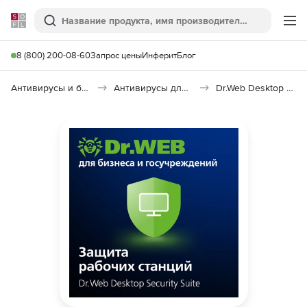
Softline
Поиск
Ме
8 (800) 200-08-60
Запрос цены
Инферит
Блог
Антивирусы и безопасность
Антивирусы для организаций
Dr.Web Desktop Security Suite