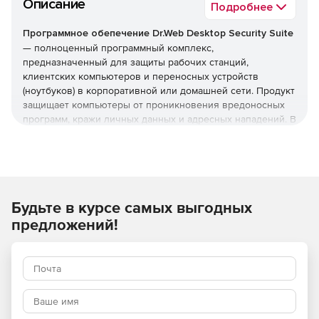
Описание
Подробнее
Программное обепечение Dr.Web Desktop Security Suite
— полноценный программный комплекс,
предназначенный для защиты рабочих станций,
клиентских компьютеров и переносных устройств
(ноутбуков) в корпоративной или домашней сети. Продукт
защищает компьютеры от проникновения вредоносных
программ, кражи личных данных и адресных нападений. В
отличие от узкоспециализированных решений, этот
комплекс обеспечивает круговую оборону вашего
компьютера. Он не просто ищет известные вирусы, а
создает безопасную среду для работы, общения и
проведения платежей.
Будьте в курсе самых выгодных
Преимущества Dr.Web Desktop
предложений!
Security Suite
Наличие сертификатов
Dr.Web Desktop Security Suite имеет сертификаты
соответствия ФСТЭК России и ФСБ. Это означает, что