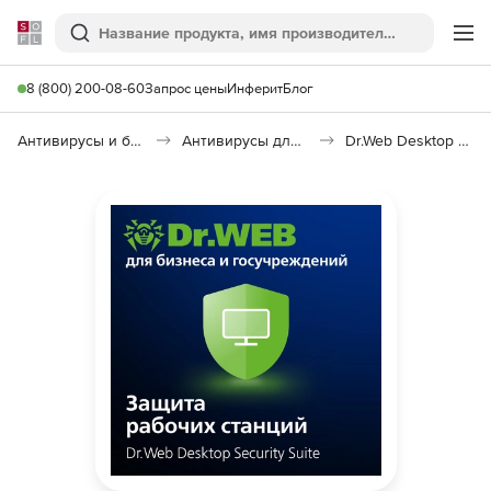
Softline
Поиск
Ме
8 (800) 200-08-60
Запрос цены
Инферит
Блог
Антивирусы и безопасность
Антивирусы для организаций
Dr.Web Desktop Security Suite