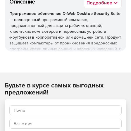
Описание
Подробнее
Программное обепечение Dr.Web Desktop Security Suite
— полноценный программный комплекс,
предназначенный для защиты рабочих станций,
клиентских компьютеров и переносных устройств
(ноутбуков) в корпоративной или домашней сети. Продукт
защищает компьютеры от проникновения вредоносных
программ, кражи личных данных и адресных нападений. В
отличие от узкоспециализированных решений, этот
комплекс обеспечивает круговую оборону вашего
компьютера. Он не просто ищет известные вирусы, а
создает безопасную среду для работы, общения и
проведения платежей.
Будьте в курсе самых выгодных
Преимущества Dr.Web Desktop
предложений!
Security Suite
Наличие сертификатов
Dr.Web Desktop Security Suite имеет сертификаты
соответствия ФСТЭК России и ФСБ. Это означает, что