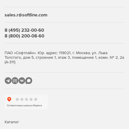
Desktop Security Suite имеет максимально гибкую и
мультивариантную систему лицензирования. Клиент
приобретает только те компоненты защиты, которые ему
sales.r@softline.com
нужны, и не переплачивает за ненужные ему элементы
или даже целые решения, которые он никогда не будет
использовать.
8 (495) 232-00-60
8 (800) 200-08-60
Централизованное управление
Если необходимо обеспечить централизованное
ПАО «Софтлайн». Юр. адрес: 119021, г. Москва, ул. Льва
Толстого, дом 5, строение 1, этаж 3, помещение 1, комн. № 2, 2а
управление защитой рабочих станций, требуется
(А-311)
лицензирование Центра управления Dr.Web Enterprise
Security Suite. Он одинаково надежно работает в сетях
любого размера и сложности – от простых, состоящих из
нескольких компьютеров, до распределенных интранет-
сетей, насчитывающих десятки тысяч узлов. Также Центр
управления обеспечивает централизованное
администрирование защиты файловых серверов и
серверов приложений (включая терминальные серверы),
почтовых серверов и мобильных устройств на базе
программной платформы Android.
Каталог
Полная защита от существующих