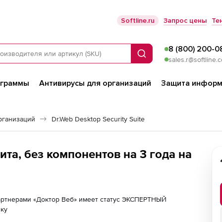
Softline.ru
Запрос цены
Те
8 (800) 200-0
Поиск
sales.r@softline.
ограммы
Антивирусы для организаций
Защита информ
рганизаций
Dr.Web Desktop Security Suite
та, без компонентов на 3 года на
партнерами «Доктор Веб» имеет статус ЭКСПЕРТНЫЙ
лку