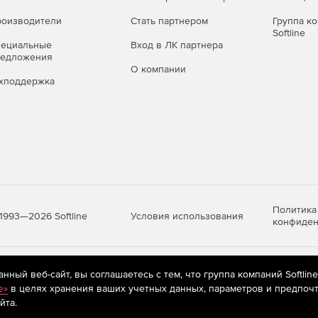
ого, потенциально опасного и рекламного ПО,
оизводители
Стать партнером
Группа к
Softline
пециальные
Вход в ЛК партнера
о времени (файловый монитор
редложения
О компании
хподдержка
а – перехват «на лету» обращений к файлам на любых
 попыткам вредоносных программ помешать его работе.
льзующих методы скрытого управления и умеющих
 среде.
Политика
Условия использования
1993—2026 Softline
конфиден
 угроз благодаря фирменной технологии обнаружения
яются
рекомендательные технологии
(информационные технологии п
ный веб-сайт, вы соглашаетесь с тем, что группа компаний Softlin
очтовый монитор SpIDer Mail®)
предпочтениям пользователей сети «Интернет», находящихся на те
e»
в целях хранения ваших учетных данных, параметров и предпочт
йта.
ри их передаче по сетевым правилам связи