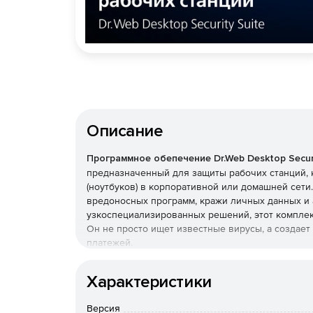
Описание
Программное обепечение Dr.Web Desktop Securi
предназначенный для защиты рабочих станций, 
(ноутбуков) в корпоративной или домашней сет
вредоносных программ, кражи личных данных и 
узкоспециализированных решений, этот комплек
Он не просто ищет известные вирусы, а создае
платежей.
Преимущества Dr.Web Desk
Характеристики
Наличие сертификатов
Версия