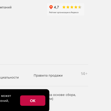
омпаний
14+
Правила продажи
циальности
редоставления информации на основе сбора,
e может
рритории Российской Федерации)
OK
ений,