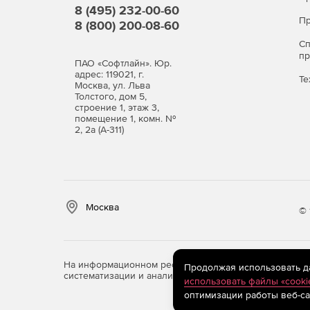
Обширные базы для детектирования шпионск
8 (495) 232-00-60
хакерских утилит и программ-шуток.
Пр
8 (800) 200-08-60
С
Защита в режиме реальног
п
ПАО «Софтлайн». Юр.
SpIDerGuard®)
адрес: 119021, г.
Те
Москва, ул. Льва
Толстого, дом 5,
Постоянный мониторинг здоровья компьютер
строение 1, этаж 3,
помещение 1, комн. №
носителях.
2, 2а (А-311)
Высокая устойчивость файлового монитора к
Надежная защита системы от вирусов, испо
маскировать свое присутствие в зараженной
Москва
© 
Обезвреживание наиболее сложных скрытых
замаскированных объектов Dr.Web Shield™.
На информационном ресурсе store.softline.ru примен
Продолжая использовать дан
Чистая почта без вирусов (п
систематизации и анализа сведений, относящихся к 
использовать файлы «cooki
оптимизации работы веб-са
Мгновенная проверка почтовых сообщений п