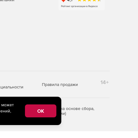
14+
Правила продажи
циальности
e может
редоставления информации на основе сбора,
OK
ений,
рритории Российской Федерации)