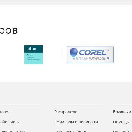
ему пользователю, а не невидимому злоумышленнику,
 ресурсы чужого ПК для своих темных дел. Поэтому
еспечению защиты от захвата устройства и слежки.
еров
 зайти на сайты, которые могут нанести непоправимый
 закроет доступ к нежелательным с точки зрения
там и возможность ограничить время работы на
ет-магазине. Мы являемся официальным дилером
талог
Распродажа
Вакансии
айс-листы
Семинары и вебинары
Помощь
оизводители
Стать партнером
Группа к