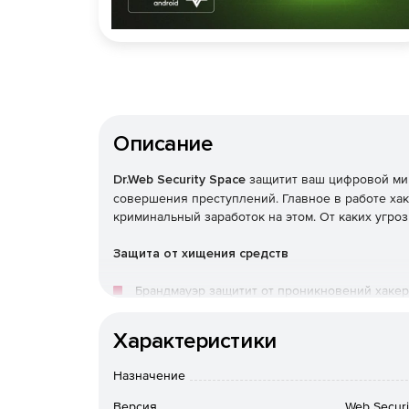
Описание
Dr.Web Security Space
защитит ваш цифровой ми
совершения преступлений. Главное в работе ха
криминальный заработок на этом. От каких угроз
Защита от хищения средств
Брандмауэр защитит от проникновений хакер
через онлайн-банкинг, от кражи данных и ин
Характеристики
Превентивная защита пресечет попытки банк
на устройстве.
Назначение
Версия
Web Secur
Файловый монитор (SpIDer Guard) не допусти