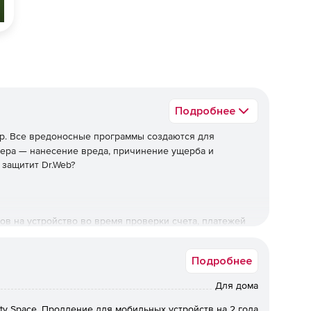
Подробнее
р. Все вредоносные программы создаются для
кера — нанесение вреда, причинение ущерба и
 защитит Dr.Web?
ов на устройство во время проверки счета, платежей
формации.
Подробнее
овских троянцев и программ-вымогателей запуститься
Для дома
ity Space. Продление для мобильных устройств на 2 года
т похищения логинов и паролей с устройства.