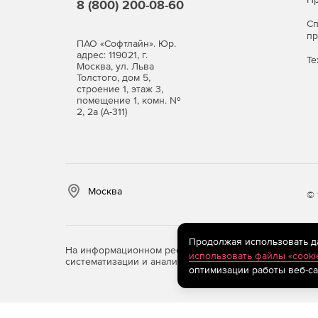
8 (800) 200-08-60
С
п
ПАО «Софтлайн». Юр.
адрес: 119021, г.
Те
Москва, ул. Льва
Толстого, дом 5,
строение 1, этаж 3,
помещение 1, комн. №
2, 2а (А-311)
Москва
© 
Продолжая использовать дан
На информационном ресурсе store.softline.ru примен
использовать файлы «cooki
систематизации и анализа сведений, относящихся к 
оптимизации работы веб-са