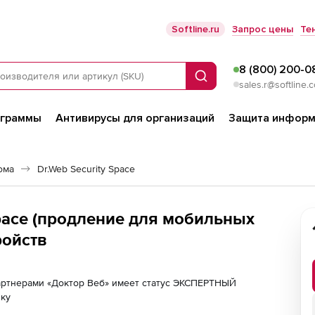
Softline.ru
Запрос цены
Те
8 (800) 200-0
Поиск
sales.r@softline.
ограммы
Антивирусы для организаций
Защита информ
ома
Dr.Web Security Space
Space (продление для мобильных
ройств
партнерами «Доктор Веб» имеет статус ЭКСПЕРТНЫЙ
лку