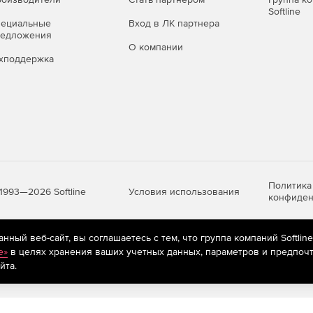
Softline
пециальные
Вход в ЛК партнера
редложения
О компании
хподдержка
Политика
Условия использования
1993—2026 Softline
конфиден
ный веб-сайт, вы соглашаетесь с тем, что группа компаний Softlin
яются
рекомендательные технологии
(информационные технологии п
e»
в целях хранения ваших учетных данных, параметров и предпочт
предпочтениям пользователей сети «Интернет», находящихся на те
йта.