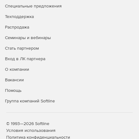
Специальные предложения
Контроль процесса сканирования в режиме
Техподдержка
реального времени — с консоли Dr.WebCureNet!
Распродажа
Обрыв связи с консолью Dr.WebCureNet! не
прекращает процесс проверки сети.
Семинары и вебинары
Стать партнером
Лицензирование
Вход в ЛК партнера
Продукт лицензируется по числу проверяемых рабочих
станций, от 5 станций.
О компании
Вакансии
На утилиту не распространяются никакие скидки
(включая скидки на продление, миграцию и др.).
Помощь
Дозакупка лицензий не предусмотрена.
Группа компаний Softline
© 1993—2026 Softline
Условия использования
Политика конфиденциальности