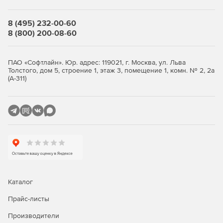
Не зависит от подключения к Интернету —
проверяемые станции и серверы могут не иметь
доступа в сеть Интернет.
8 (495) 232-00-60
8 (800) 200-08-60
Соблюдение установленных политик безопасности —
может быть запущен с любого компьютера, не требуя
наличия выделенного сервера антивирусной защиты
ПАО «Софтлайн». Юр. адрес: 119021, г. Москва, ул. Льва
Толстого, дом 5, строение 1, этаж 3, помещение 1, комн. № 2, 2а
или установки какого-либо дополнительного ПО, не
(А-311)
требует изменения списка постоянно используемого
ПО.
Полная конфиденциальность — никакого обмена
данными между Dr.WebCureNet! и сервером «Доктор
Веб» не производится, формирование отчета
производится внутри локальной сети на ПК
администратора.
Всегда актуальный — самые свежие дополнения к
вирусной базе можно получить, используя уже
Каталог
запущенный Dr.WebCureNet!
Прайс-листы
Простота использования — с управлением справится
Производители
даже начинающий системный администратор.