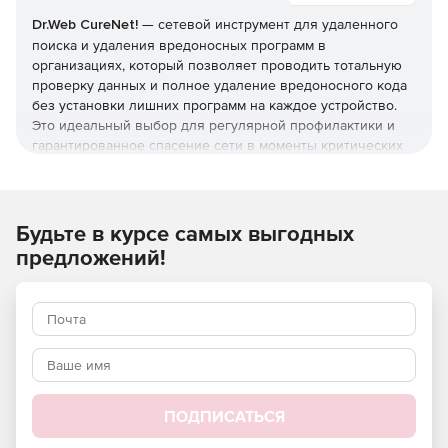
Dr.Web CureNet!
— сетевой инструмент для удаленного
поиска и удаления вредоносных программ в
организациях, который позволяет проводить тотальную
проверку данных и полное удаление вредоносного кода
без установки лишних программ на каждое устройство.
Это идеальный выбор для регулярной профилактики и
гарантированное спасение сети в моменты критических
атак.
Средство оздоровления сети можно запустить
непосредственно с переносного запоминающего
Будьте в курсе самых выгодных
устройства (с USB-носителя).
предложений!
Если в вашей локальной сети используется антивирус
другого производителя, но вы сомневаетесь в его
эффективности, с помощью сетевой утилиты
Dr.Web
CureNet!
без деинсталляции используемых продуктов и
без установки Dr.Web CureNet! в систему вы можете
просканировать все компьютеры и, в случае
необходимости, вылечить их. Лечащие сканеры Dr.Web не
ПОДПИСАТЬСЯ
устанавливаются, а запускаются на исполнение и после