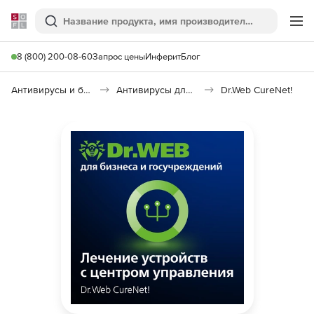
Softline
Поиск
Ме
8 (800) 200-08-60
Запрос цены
Инферит
Блог
Антивирусы и безопасность
Антивирусы для организаций
Dr.Web CureNet!