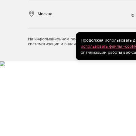
Москва
© 
На информационном ресурсе store.softline.ru примен
Продолжая использовать дан
систематизации и анализа сведений, относящихся к 
использовать файлы «cooki
оптимизации работы веб-са