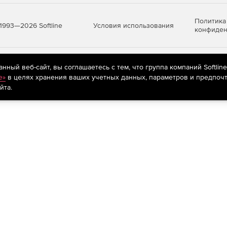
Политика
Условия использования
1993—2026 Softline
конфиден
яются
рекомендательные технологии
(информационные технологии п
ный веб-сайт, вы соглашаетесь с тем, что группа компаний Softlin
предпочтениям пользователей сети «Интернет», находящихся на те
e»
в целях хранения ваших учетных данных, параметров и предпочт
йта.