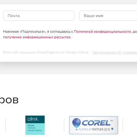
ности — может быть запущен с любого компьютера, не
русной защиты или установки какого-либо
списка постоянно используемого ПО.
Нажимая «Подписаться», я соглашаюсь с
Политикой конфиденциальности
, д
получение информационных рассылок
.
ена данными между Dr.WebCureNet! и сервером «Доктор
 производится внутри локальной сети на ПК
Этот сайт защищен SmartCaptcha от Yandex Cloud -
Уведомление об условия
ия к вирусной базе можно получить, используя уже
правится даже начинающий системный администратор.
еров
еального времени — с консоли Dr.WebCureNet!
прекращает процесс проверки сети.