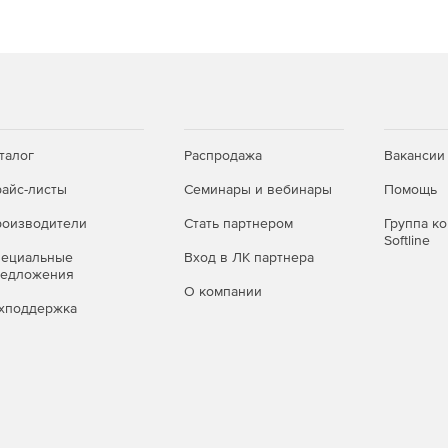
бочих станций, от 5 станций.
(включая скидки на продление, миграцию и др.).
талог
Распродажа
Вакансии
айс-листы
Семинары и вебинары
Помощь
оизводители
Стать партнером
Группа к
Softline
пециальные
Вход в ЛК партнера
редложения
О компании
хподдержка