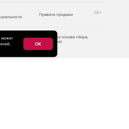
14+
Правила продажи
циальности
редоставления информации на основе сбора,
e может
рритории Российской Федерации)
OK
ений,