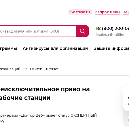
Softline.ru
Запрос цены
Те
8 (800) 200-0
Поиск
sales.r@softline.
ограммы
Антивирусы для организаций
Защита информ
рганизаций
Dr.Web CureNet!
Неисключительное право на
рабочие станции
партнерами «Доктор Веб» имеет статус ЭКСПЕРТНЫЙ
лку