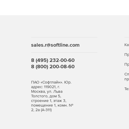
Продукт лицензируется по числу проверяемых ра
На утилиту не распространяются никакие скидки 
Дозакупка лицензий не предусмотрена.
sales.r@softline.com
Ка
Пр
8 (495) 232-00-60
Пр
8 (800) 200-08-60
С
п
ПАО «Софтлайн». Юр.
адрес: 119021, г.
Те
Москва, ул. Льва
Толстого, дом 5,
строение 1, этаж 3,
помещение 1, комн. №
2, 2а (А-311)