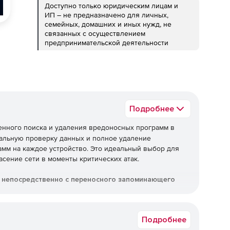
Доступно только юридическим лицам и
ИП – не предназначено для личных,
семейных, домашних и иных нужд, не
связанных с осуществлением
предпринимательской деятельности
Подробнее
енного поиска и удаления вредоносных программ в
тальную проверку данных и полное удаление
амм на каждое устройство. Это идеальный выбор для
сение сети в моменты критических атак.
ь непосредственно с переносного запоминающего
вирус другого производителя, но вы сомневаетесь в
Подробнее
ы
Dr.Web CureNet!
без деинсталляции используемых