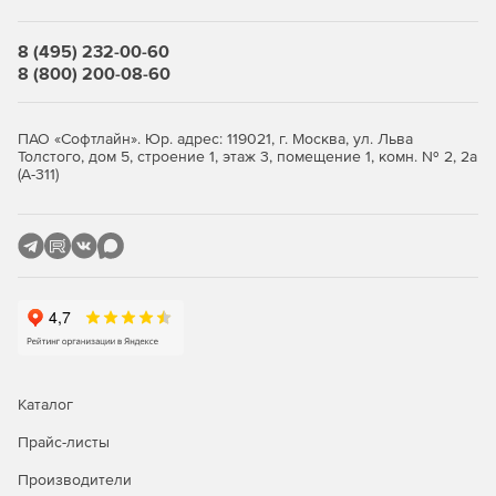
Не зависит от подключения к Интернету —
проверяемые станции и серверы могут не иметь
доступа в сеть Интернет.
8 (495) 232-00-60
8 (800) 200-08-60
Соблюдение установленных политик безопасности —
может быть запущен с любого компьютера, не требуя
наличия выделенного сервера антивирусной защиты
ПАО «Софтлайн». Юр. адрес: 119021, г. Москва, ул. Льва
Толстого, дом 5, строение 1, этаж 3, помещение 1, комн. № 2, 2а
или установки какого-либо дополнительного ПО, не
(А-311)
требует изменения списка постоянно используемого
ПО.
Полная конфиденциальность — никакого обмена
данными между Dr.WebCureNet! и сервером «Доктор
Веб» не производится, формирование отчета
производится внутри локальной сети на ПК
администратора.
Всегда актуальный — самые свежие дополнения к
вирусной базе можно получить, используя уже
Каталог
запущенный Dr.WebCureNet!
Прайс-листы
Простота использования — с управлением справится
Производители
даже начинающий системный администратор.