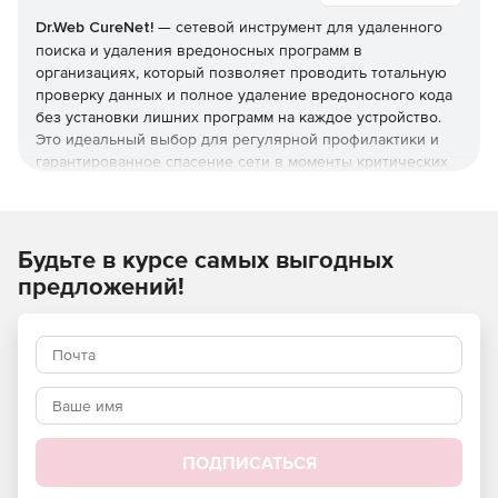
Dr.Web CureNet!
— сетевой инструмент для удаленного
поиска и удаления вредоносных программ в
организациях, который позволяет проводить тотальную
проверку данных и полное удаление вредоносного кода
без установки лишних программ на каждое устройство.
Это идеальный выбор для регулярной профилактики и
гарантированное спасение сети в моменты критических
атак.
Средство оздоровления сети можно запустить
непосредственно с переносного запоминающего
Будьте в курсе самых выгодных
устройства (с USB-носителя).
предложений!
Если в вашей локальной сети используется антивирус
другого производителя, но вы сомневаетесь в его
эффективности, с помощью сетевой утилиты
Dr.Web
CureNet!
без деинсталляции используемых продуктов и
без установки Dr.Web CureNet! в систему вы можете
просканировать все компьютеры и, в случае
необходимости, вылечить их. Лечащие сканеры Dr.Web не
ПОДПИСАТЬСЯ
устанавливаются, а запускаются на исполнение и после