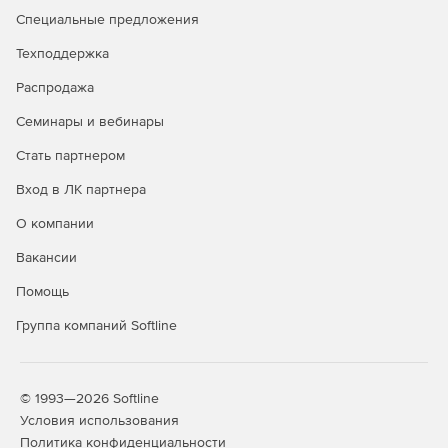
Специальные предложения
Контроль процесса сканирования в режиме
Техподдержка
реального времени — с консоли Dr.WebCureNet!
Распродажа
Обрыв связи с консолью Dr.WebCureNet! не
прекращает процесс проверки сети.
Семинары и вебинары
Стать партнером
Лицензирование
Вход в ЛК партнера
Продукт лицензируется по числу проверяемых рабочих
станций, от 5 станций.
О компании
Вакансии
На утилиту не распространяются никакие скидки
(включая скидки на продление, миграцию и др.).
Помощь
Дозакупка лицензий не предусмотрена.
Группа компаний Softline
© 1993—2026 Softline
Условия использования
Политика конфиденциальности