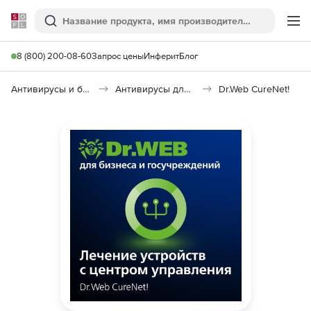
Softline
Поиск
Ме
8 (800) 200-08-60
Запрос цены
Инферит
Блог
Антивирусы и безопасность
Антивирусы для организаций
Dr.Web CureNet!