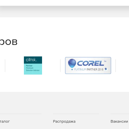
, генерировать их новые разновидности, регулировать
ве статичных 3D-сеток.
еров
талог
Распродажа
Вакансии