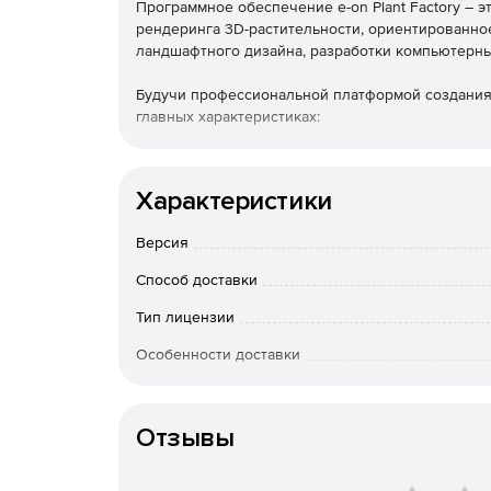
Программное обеспечение e-on Plant Factory – 
рендеринга 3D-растительности, ориентированно
ландшафтного дизайна, разработки компьютерных 
Будучи профессиональной платформой создания р
главных характеристиках:
Многоплатформенность – работа с любыми C
реальном времени, потоковом и офлайн-реж
Характеристики
Ботаническая корректность – создание 3D-м
Версия
внешнему виду и поведению.
Способ доставки
Полный контроль – разработка моделей раст
Тип лицензии
строительных блоков.
Особенности доставки
Обширные популяции – распространение ми
ландшафтам.
Отзывы
Растения, созданные при помощи Plant Factory,
различных форматах– FBX, 3DS, OBJ и др. При э