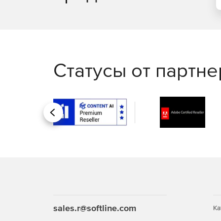
приобретать уже настроенные виды растений
настройки и экспортировать модели в качест
Статусы от партн
Назад
sales.r@softline.com
Ка