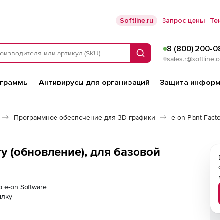
Softline.ru
Запрос цены
Те
8 (800) 200-0
Поиск
sales.r@softline.
ограммы
Антивирусы для организаций
Защита информ
Программное обеспечение для 3D графики
e-on Plant Fact
ory (обновление), для базовой
р e-on Software
ылку