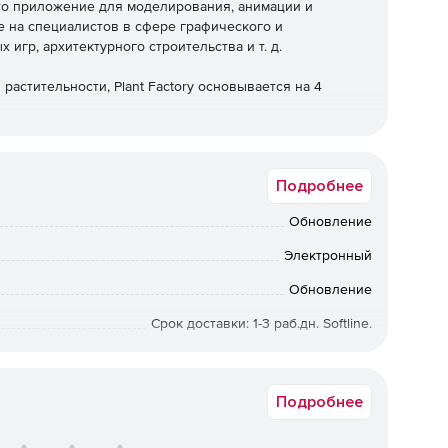
это приложение для моделирования, анимации и
е на специалистов в сфере графического и
игр, архитектурного строительства и т. д.
астительности, Plant Factory основывается на 4
G-системами, включая решения для рендеринга в
име.
Подробнее
оделей растений в точном соответствии их реальному
Обновление
Электронный
ений любой формы, размера, поведения из простых
Обновление
Срок доставки: 1-3 раб.дн. Softline.
ллионов моделей растений по большим местностям и
Подробнее
 могут экспортироваться в любые 3D-приложения в
кспорте легко сохраняются все текстуры, материалы,