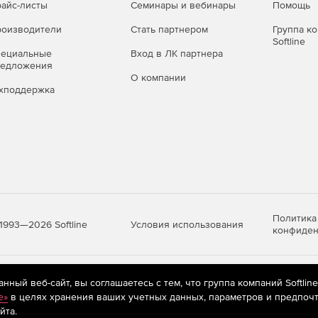
айс-листы
Семинары и вебинары
Помощь
оизводители
Стать партнером
Группа к
Softline
пециальные
Вход в ЛК партнера
редложения
О компании
хподдержка
Политика
Условия использования
1993—2026 Softline
конфиден
яются
рекомендательные технологии
(информационные технологии п
ный веб-сайт, вы соглашаетесь с тем, что группа компаний Softlin
предпочтениям пользователей сети «Интернет», находящихся на те
e»
в целях хранения ваших учетных данных, параметров и предпочт
йта.