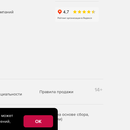
омпаний
14+
Правила продажи
циальности
редоставления информации на основе сбора,
e может
рритории Российской Федерации)
OK
ений,