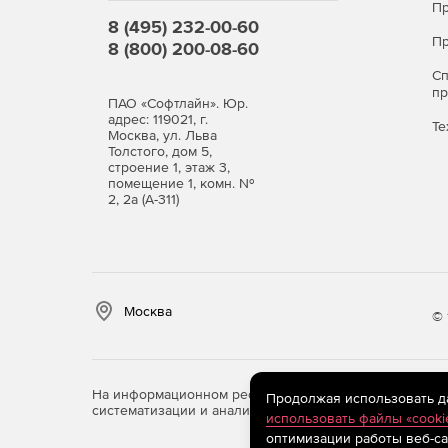
Пр
8 (495) 232-00-60
Пр
8 (800) 200-08-60
С
п
ПАО «Софтлайн». Юр.
адрес: 119021, г.
Те
Москва, ул. Льва
Толстого, дом 5,
строение 1, этаж 3,
помещение 1, комн. №
2, 2а (А-311)
Москва
© 
На информационном ресурсе store.softline.ru примен
Продолжая использовать дан
систематизации и анализа сведений, относящихся к 
использовать файлы «cooki
оптимизации работы веб-са