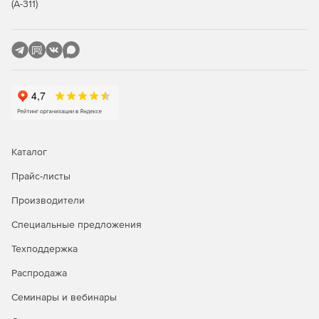
полученные объекты.
(А-311)
LightTune дает возможность работать с эффектами
освещения (увеличение/уменьшение освещения,
прожекторы ит.д.), учитывать влияния света на объект,
работать с картой теней AccuShadows.
DeepAccess предоставляет контроль комплексных
сцен, позволяет добавлять неограниченное число
слоев, связывать и объединять импортированные
объекты и карты с динамическими обновлениями.
Каталог
Предусмотрены функции сортировки объектов по
размеру, типу и имени, управления и изменения
Прайс-листы
элементов множественных объектов.
Производители
HyperVue сокращает время визуализации
Специальные предложения
распределением процесса между несколькими
компьютерами (до 5) через сеть (модуль совместим с
Техподдержка
операционными системами Windows и Macintosh).
Распродажа
Установка и управление визуализационной сетью
осуществляется с помощью включенных технологий
Семинары и вебинары
SmartCow и NewCow.