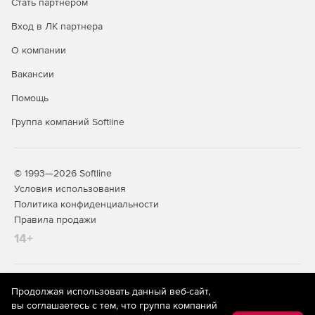
Стать партнером
RenderUp служит для визуализации изображения
любого размера и качества, обеспечивает контроль
Вход в ЛК партнера
визуализации.
О компании
3DImport предназначен для импорта содержимого,
Вакансии
созданного в других 3D-приложениях. Модуль
распознает популярные форматы изображений
Помощь
трехмерных объектов, позволяет загружать
Группа компаний Softline
статичные или анимированные персонажи,
регулировать их позы прямо в программе,
визуализировать изменения.
© 1993—2026 Softline
Условия использования
Политика конфиденциальности
Правила продажи
Новое в линейке продуктов e-onSoftwareVue:
14+
На информационном ресурсе store.softline.ru применяются
Продолжая использовать данный веб-сайт,
Новый проходWorldPointPosition, хранящий
рекомендательные технологии
(информационные технологии
вы соглашаетесь с тем, что группа компаний
разнообразные маски, компоненты визуализации и
предоставления информации на основе сбора,