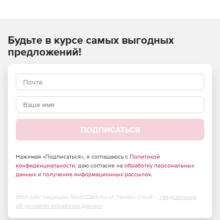
Компоненты Vue Complete:
Будьте в курсе самых выгодных
предложений!
EcoPainter дает возможность интерактивно и точно
развертывать и контролировать элементы модуля
EcoSystem на местности. Объекты автоматически
опускаются на поверхность и выравниваются на ней.
Пользователь может передвигать, изменять размеры
и удалять элементы и их группы.
ПОДПИСАТЬСЯ
Wind предназначен для создания эффекта
качающихся на ветру деревьев и растений –
Нажимая «Подписаться», я соглашаюсь с
Политикой
конфиденциальности
, даю согласие на
обработку персональных
отдельных объектов или целых лесов и лугов.
данных
и
получение информационных рассылок
.
AdvacedGraph настраивает взаимодействия объектов,
регулирует тени, связывает объекты со свойствами
Этот сайт защищен SmartCaptcha от Yandex Cloud -
Уведомление
материалов.
об условиях обработки данных