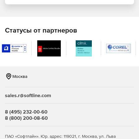
Редактирование и форматирование
Help & Manual предоставляет пользователям все
возможности изменения текста, включая применение
Статусы от партнеров
динамических стилей и добавление комплексных таблиц,
поддержку мультимедиа и модульных проектов. Проект
просматривается и редактируется в иерархической
структуре древа, при этом окна иерархии и работы с
текстом совмещены в едином интерфейсе.
Настройка редактирования и вывода
Москва
Регулировка условий и настроек вывода
содержимого для различных целей и в разных
sales.r@softline.com
форматах.
Пользовательский ввод HTML-кода, изменение
8 (495) 232-00-60
программного кода в соответствии с требованиями
8 (800) 200-08-60
каждого отдельного проекта.
Управление шаблонами тем и проектов.
ПАО «Софтлайн». Юр. адрес: 119021, г. Москва, ул. Льва