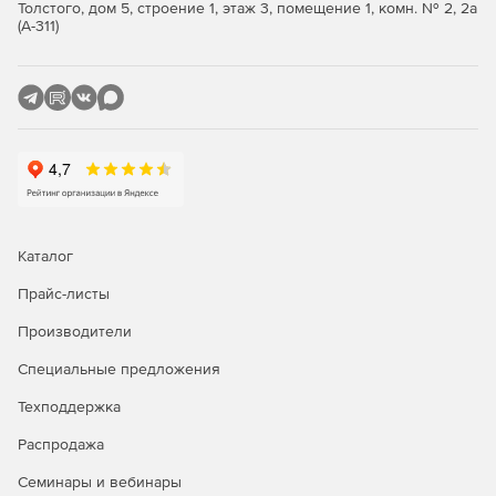
Толстого, дом 5, строение 1, этаж 3, помещение 1, комн. № 2, 2а
(А-311)
Вывод документов, содержащих меню с обликом и
функционалом HTML Help, текстовым поиском.
Настойка вывода и печати документов PDF.
Добавление страниц содержимого и индекса
ключевых слов.
Настройка разметки и нумерации страниц, верхних и
нижних колонтитулов, обложки, введения и др.
Каталог
Интегрированный компонент WebHelp, более гибкая и
настраиваемая структура.
Прайс-листы
Производители
Создание документов HTML5.
Специальные предложения
Возможность интеграции документации в web-сайт.
Техподдержка
Полная поддержка jQuery и использование анимации
Распродажа
для динамического содержимого.
Семинары и вебинары
Усовершенствованная видимость содержимого для