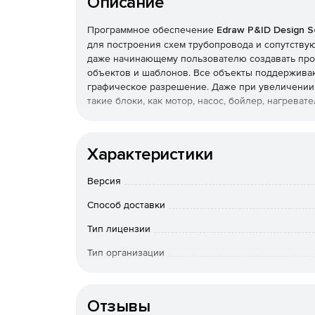
Описание
Программное обеспечение
Edraw P&ID Design S
для построения схем трубопровода и сопутству
даже начинающему пользователю создавать пр
объектов и шаблонов. Все объекты поддержива
графическое разрешение. Даже при увеличении 
такие блоки, как мотор, насос, бойлер, нагревате
Набор встроенных инструментов позволяет быс
автоматического соединения помогает быстро 
Характеристики
имеют текстовые описания, что очень удобно дл
блоки, позволяющие гибко располагать текст (н
Версия
выбрать другой стиль объектов и диаграмм, мен
Включенные в программу шаблоны и формы станд
Способ доставки
инженерных и технических диаграммах. Каждый 
так что пользователь может выбрать любой из н
Тип лицензии
объекта.
Тип организации
EdrawSoft P&ID Design Software совместима с пр
Конечный пользователь
экспорта файлов. Программа является полноце
проектами, обеспечивая возможность предоставл
Отзывы
позволит превратить статическую схему в интер