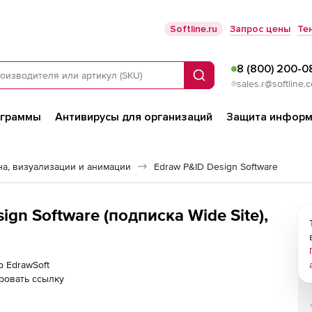
Softline.ru
Запрос цены
Те
8 (800) 200-0
Поиск
sales.r@softline.
ограммы
Антивирусы для организаций
Защита информ
а, визуализации и анимации
Edraw P&ID Design Software
gn Software (подписка Wide Site),
р EdrawSoft
ровать ссылку