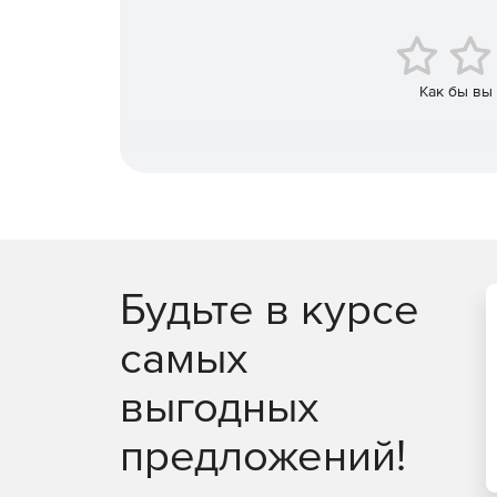
гиперссылок, вложений и других объектов.
В программе предоставляется возможность выб
фотореалистичных изображений. Изображения до
Как бы вы
размер, разделять их на части. Если пользоват
реалистичную схему трубопровода, использовани
Software позволит достичь оптимального результ
Будьте в курсе
самых
выгодных
предложений!