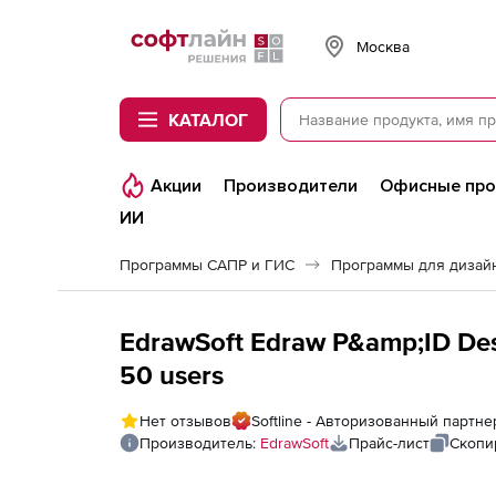
Softline
Москва
КАТАЛОГ
Акции
Производители
Офисные пр
ИИ
Программы САПР и ГИС
Программы для дизайн
EdrawSoft Edraw P&amp;ID Desi
50 users
Нет отзывов
Softline - Авторизованный партне
Производитель:
EdrawSoft
Прайс-лист
Скопи