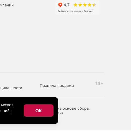
омпаний
14+
Правила продажи
циальности
e может
редоставления информации на основе сбора,
OK
ений,
рритории Российской Федерации)