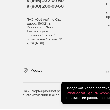
8 (495) 232-00-60
Пр
8 (800) 200-08-60
С
п
ПАО «Софтлайн». Юр.
адрес: 119021, г.
Те
Москва, ул. Льва
Толстого, дом 5,
строение 1, этаж 3,
помещение 1, комн. №
2, 2а (А-311)
Москва
© 
Продолжая использовать дан
На информационном ресурсе store.softline.ru примен
использовать файлы «cooki
систематизации и анализа сведений, относящихся к 
оптимизации работы веб-са