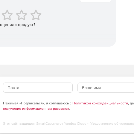
ора черно-белых символов или полноцветных
ступны для редактирования: можно менять их цвет,
 оценили продукт?
елю необходимо построить максимально понятную и
е картинок-фотографий в EdrawSoft P&ID Design
ата.
Нажимая «Подписаться», я соглашаюсь с
Политикой конфиденциальности
, д
получение информационных рассылок
.
Этот сайт защищен SmartCaptcha от Yandex Cloud -
Уведомление об условия