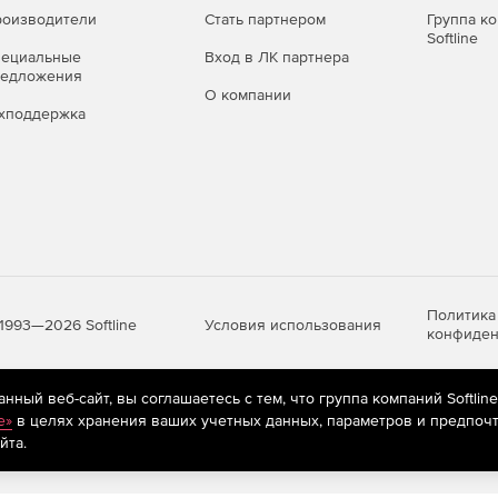
оизводители
Стать партнером
Группа к
Softline
пециальные
Вход в ЛК партнера
редложения
О компании
хподдержка
Политика
Условия использования
1993—2026 Softline
конфиден
ный веб-сайт, вы соглашаетесь с тем, что группа компаний Softlin
яются
рекомендательные технологии
(информационные технологии п
e»
в целях хранения ваших учетных данных, параметров и предпочт
предпочтениям пользователей сети «Интернет», находящихся на те
йта.