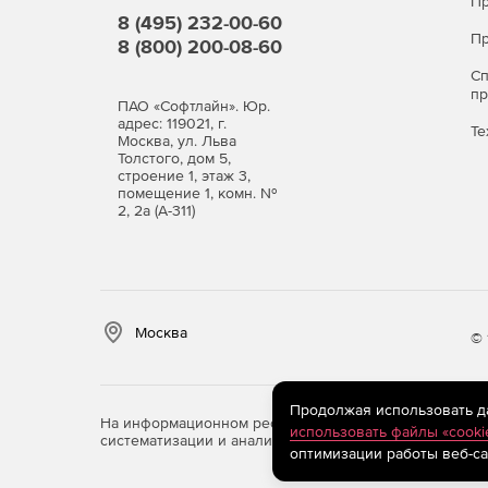
Пр
8 (495) 232-00-60
Пр
8 (800) 200-08-60
С
п
ПАО «Софтлайн». Юр.
адрес: 119021, г.
Те
Москва, ул. Льва
Толстого, дом 5,
строение 1, этаж 3,
помещение 1, комн. №
2, 2а (А-311)
Москва
© 
Продолжая использовать дан
На информационном ресурсе store.softline.ru примен
использовать файлы «cooki
систематизации и анализа сведений, относящихся к 
оптимизации работы веб-са