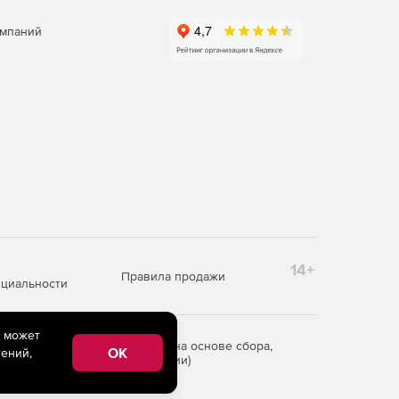
омпаний
14+
Правила продажи
циальности
e может
редоставления информации на основе сбора,
OK
ений,
рритории Российской Федерации)