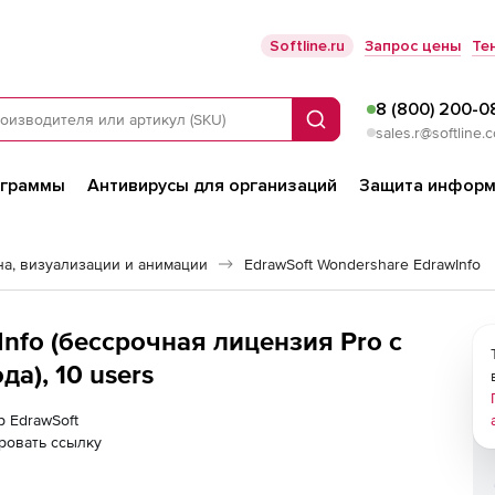
Softline.ru
Запрос цены
Те
8 (800) 200-0
Поиск
sales.r@softline.
ограммы
Антивирусы для организаций
Защита информ
а, визуализации и анимации
EdrawSoft Wondershare EdrawInfo
nfo (бессрочная лицензия Pro с
а), 10 users
р EdrawSoft
ровать ссылку