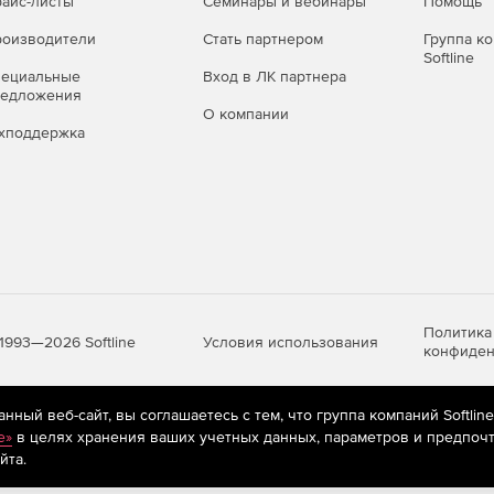
айс-листы
Семинары и вебинары
Помощь
оизводители
Стать партнером
Группа к
Softline
пециальные
Вход в ЛК партнера
редложения
О компании
хподдержка
Политика
Условия использования
1993—2026 Softline
конфиден
ный веб-сайт, вы соглашаетесь с тем, что группа компаний Softlin
яются
рекомендательные технологии
(информационные технологии п
e»
в целях хранения ваших учетных данных, параметров и предпочт
предпочтениям пользователей сети «Интернет», находящихся на те
йта.