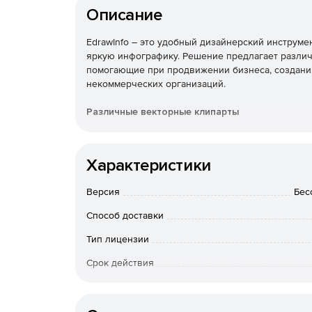
Описание
EdrawInfo – это удобный дизайнерский инструм
яркую инфографику. Решение предлагает разли
помогающие при продвижении бизнеса, создани
некоммерческих организаций.
Различные векторные клипарты
Благодаря большому количеству векторных клип
привлекательную инфографику.
Характеристики
Полностью настраиваемый
Версия
Бес
Каждую деталь инфографики можно настроить, в
Способ доставки
диаграммы.
Тип лицензии
Сохранение во многих форматах
Срок действия
Готовые работы легко сохранить в различных форм
Тип организации