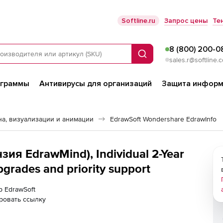
Softline.ru
Запрос цены
Те
8 (800) 200-0
Поиск
sales.r@softline.
ограммы
Антивирусы для организаций
Защита информ
а, визуализации и анимации
EdrawSoft Wondershare EdrawInfo
ия EdrawMind), Individual 2-Year
pgrades and priority support
р EdrawSoft
ровать ссылку