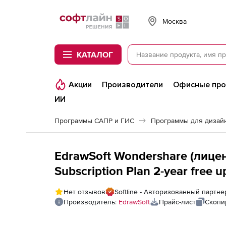
Softline
Москва
КАТАЛОГ
Акции
Производители
Офисные пр
ИИ
Программы САПР и ГИС
Программы для дизайн
EdrawSoft Wondershare (лиценз
Subscription Plan 2-year free u
Нет отзывов
Softline - Авторизованный партне
Производитель:
EdrawSoft
Прайс-лист
Скопи