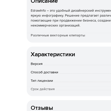
Описание
EdrawInfo – это удобный дизайнерский инструм
яркую инфографику. Решение предлагает разли
помогающие при продвижении бизнеса, создани
некоммерческих организаций.
Различные векторные клипарты
Благодаря большому количеству векторных клип
привлекательную инфографику.
Характеристики
Полностью настраиваемый
Версия
Каждую деталь инфографики можно настроить, в
Способ доставки
диаграммы.
Тип лицензии
Сохранение во многих форматах
Срок действия
Готовые работы легко сохранить в различных форм
Тип организации
Отзывы