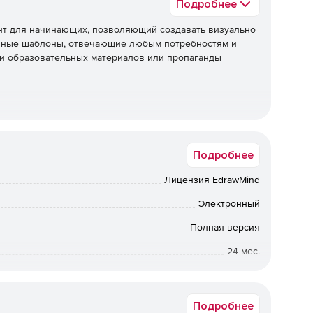
Подробнее
ент для начинающих, позволяющий создавать визуально
чные шаблоны, отвечающие любым потребностям и
и образовательных материалов или пропаганды
артов любой может быстро и без усилий создать
Подробнее
Лицензия EdrawMind
ключая цвета, линии, эффекты тени и значения
Электронный
Полная версия
24 мес.
атах файлов, включая PDF, PPT, PNG, SVG, Html и т. д.
Коммерческая
Подробнее