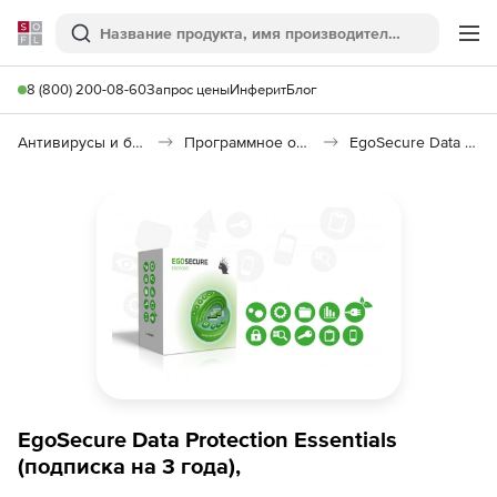
Softline
Поиск
Ме
8 (800) 200-08-60
Запрос цены
Инферит
Блог
Антивирусы и безопасность
Программное обеспечение для контроля доступа
EgoSecure Data Protection
EgoSecure Data Protection Essentials
(подписка на 3 года),