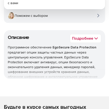
с вами
Поможем с выбором
Описание
Подробнее
Программное обеспечение
EgoSecure Data Protection
предлагает опции защиты частных данных через
центральную консоль управления. EgoSecure Data
Protection включает антивирус, опции безопасного и
окончательного удаления данных, менеджер паролей,
шифрование внешних устройств хранения данных,
облачное шифрование и интеллектуальное управление
энергопотреблением компьютеров.
Контроль доступа
Управление устройством позволяет четкое
Будьте в курсе самых выгодных
определить, кто может использовать определенные