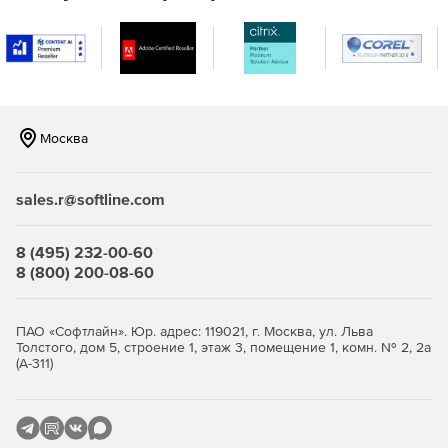
Модуль INSIGHT-Audit делает поток данных видимым,
показывая потенциальные недостатки в настройках
безопасности. В то же время INSIGHT-Audit не
нарушает права сотрудников на неприкосновенность
частной жизни, поскольку доступ к данным журнала
защищен принципом 4 или 6 глаз.
Москва
Фильтр
Контент-анализ и фильтрация обеспечивает полную и
sales.r@softline.com
надежную защиту корпоративных данных без ущерба
для рабочих процессов и передачи данных.
8 (495) 232-00-60
Антивирусное решение обеспечивает надежную
8 (800) 200-08-60
защиту от анонимных злоумышленников из
Интернета.
ПАО «Софтлайн». Юр. адрес: 119021, г. Москва, ул. Льва
Управление приложениями позволяет настроить, кто
Толстого, дом 5, строение 1, этаж 3, помещение 1, комн. № 2, 2а
из пользователей может запускать определенные
(А-311)
программы. Таким образом можно избежать рисков
ответственности и экономического ущерба. Кроме
того, можно блокировать большинство вирусов,
прежде чем антивирусные решения обнаруживают