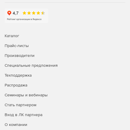
их.
Шифрование
Шифрования съемных устройств гарантирует, что
данные не могут быть использованы посторонними
Каталог
лицами. Шифрование основано на файлах, и доступны
различные типы шифрования (для всей компании,
Прайс-листы
отдельных пользователей или определенных групп
Производители
пользователей). Для одного носителя можно
использовать несколько типов шифрования.
Специальные предложения
Двухфакторная аутентификация. Поддержка
Техподдержка
стандартов AES-NI.
Распродажа
Предзагрузочная аутентификация гарантирует, что
Семинары и вебинары
регистрация в Windows и сопутствующее шифрование
нельзя обходить путем преобразования жестких
Стать партнером
дисков, начиная от USB/CD или замены операционной
системы.
Вход в ЛК партнера
О компании
Шифрование папок защищает данные при потере