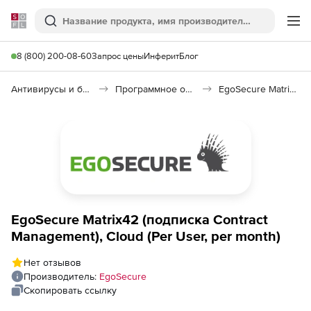
Softline
Поиск
Ме
8 (800) 200-08-60
Запрос цены
Инферит
Блог
Антивирусы и безопасность
Программное обеспечение для контроля доступа
EgoSecure Matrix42
EgoSecure Matrix42 (подписка Contract
Management), Cloud (Per User, per month)
Нет отзывов
Производитель:
EgoSecure
Скопировать ссылку