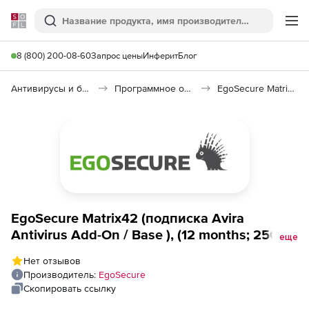
Softline
Поиск
Ме
8 (800) 200-08-60
Запрос цены
Инферит
Блог
Антивирусы и безопасность
Программное обеспечение для контроля доступа
EgoSecure Matrix42
EgoSecure Matrix42 (подписка Avira
Antivirus Add-On / Base ), (12 months; 250-
еще
4999 Licenses) - Subscription (Per Device, per
Нет отзывов
month)
Производитель:
EgoSecure
Скопировать ссылку