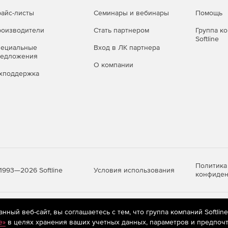
айс-листы
Семинары и вебинары
Помощь
оизводители
Стать партнером
Группа к
Softline
пециальные
Вход в ЛК партнера
редложения
О компании
хподдержка
Политика
Условия использования
1993—2026 Softline
конфиден
яются
рекомендательные технологии
(информационные технологии п
ный веб-сайт, вы соглашаетесь с тем, что группа компаний Softlin
предпочтениям пользователей сети «Интернет», находящихся на те
e»
в целях хранения ваших учетных данных, параметров и предпочт