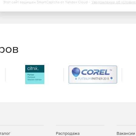
Этот сайт защищен SmartCaptcha от Yandex Cloud -
Уведомление об условия
еров
талог
Распродажа
Вакансии