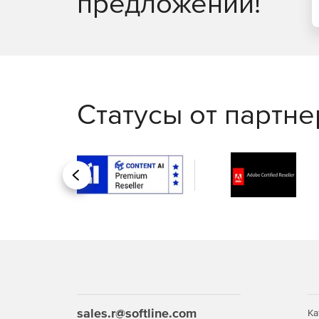
предложений!
Статусы от партн
Назад
sales.r@softline.com
Ка