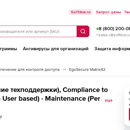
Softline.ru
Запрос цены
Те
8 (800) 200-0
Поиск
sales.r@softline.
ограммы
Антивирусы для организаций
Защита информ
печение для контроля доступа
EgoSecure Matrix42
ие техподдержки), Compliance to
 User based) - Maintenance (Per
еще
у