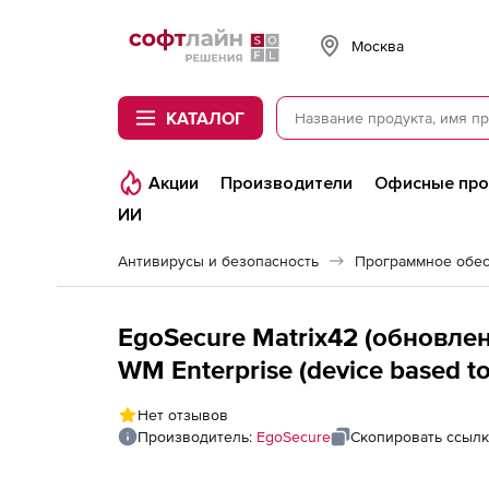
Softline
Москва
КАТАЛОГ
Акции
Производители
Офисные пр
ИИ
Антивирусы и безопасность
Программное обес
EgoSecure Matrix42 (обновлен
WM Enterprise (device based to
User, per Year)
Нет отзывов
Производитель:
EgoSecure
Скопировать ссылк