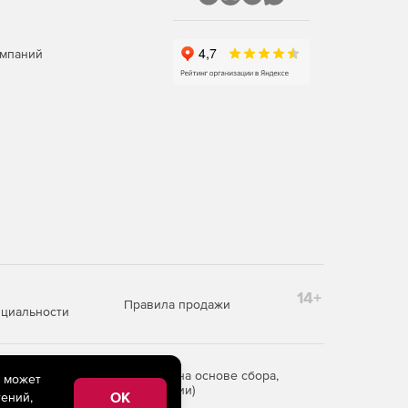
омпаний
14+
Правила продажи
циальности
редоставления информации на основе сбора,
e может
рритории Российской Федерации)
OK
ений,