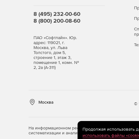
Пр
8 (495) 232-00-60
Пр
8 (800) 200-08-60
С
п
ПАО «Софтлайн». Юр.
адрес: 119021, г.
Те
Москва, ул. Льва
Толстого, дом 5,
строение 1, этаж 3,
помещение 1, комн. №
2, 2а (А-311)
Москва
© 
На информационном ресурсе store.softline.ru примен
Продолжая использовать дан
систематизации и анализа сведений, относящихся к 
использовать файлы «cooki