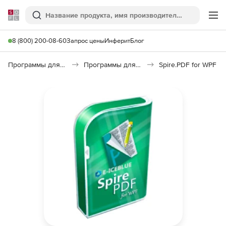
Softline
Поиск
Ме
8 (800) 200-08-60
Запрос цены
Инферит
Блог
Программы для программирования
Программы для разработки ПО
Spire.PDF for WPF