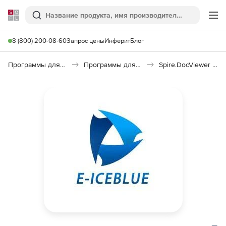
Softline
Поиск
Ме
8 (800) 200-08-60
Запрос цены
Инферит
Блог
Программы для программирования
Программы для разработки ПО
Spire.DocViewer for .NET