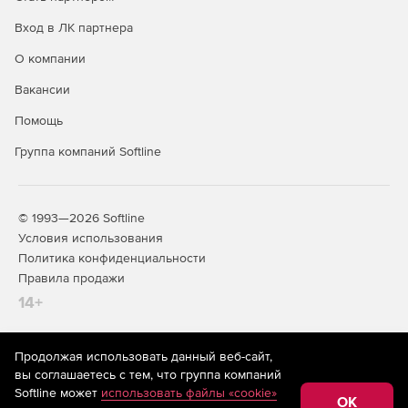
Вход в ЛК партнера
О компании
Вакансии
Помощь
Группа компаний Softline
© 1993—2026 Softline
Условия использования
Политика конфиденциальности
Правила продажи
14+
Продолжая использовать данный веб-сайт,
На информационном ресурсе store.softline.ru применяются
вы соглашаетесь с тем, что группа компаний
рекомендательные технологии
(информационные технологии
Softline может
использовать файлы «cookie»
предоставления информации на основе сбора,
OK