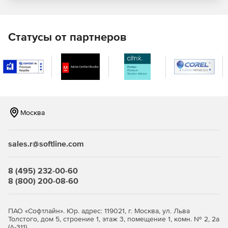
сохранять DOC-файлы как DOCX и наоборот.
Поддержка текста и графики.
Разработчики
получают возможность создавать приложения с
Статусы от партнеров
функциями настройки различных параметров текста в
документах Word: свойств, содержимого, шрифтов и
их размера, цвета, положения текста и т. п. Кроме
того, поддерживаются разные стили текста, варианты
выравнивания, отступы и пробелы.
Поддержка таблиц и параграфов.
Spire.DocViewer for
Москва
.NET позволяет вставлять в документы Word
различные элементы, такие как графика, списки,
таблицы и закладки. Реализованы инструменты
sales.r@softline.com
настройки положения, высоты и ширины этих
объектов. У таблиц можно изменять оформление,
доступна функция объединения и разбиения ячеек.
8 (495) 232-00-60
8 (800) 200-08-60
ПАО «Софтлайн». Юр. адрес: 119021, г. Москва, ул. Льва
Толстого, дом 5, строение 1, этаж 3, помещение 1, комн. № 2, 2а
(А-311)