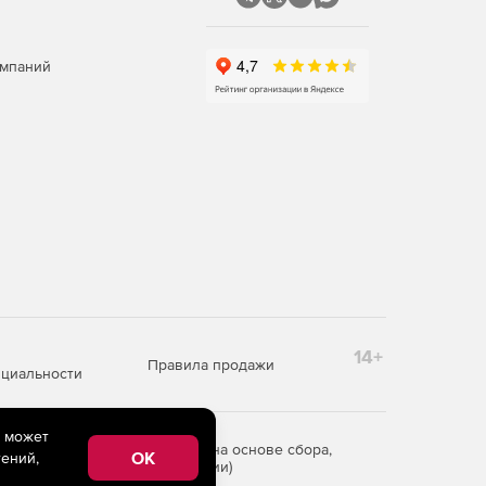
омпаний
14+
Правила продажи
циальности
e может
редоставления информации на основе сбора,
OK
ений,
рритории Российской Федерации)