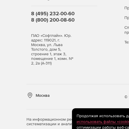
Пр
8 (495) 232-00-60
Пр
8 (800) 200-08-60
С
п
ПАО «Софтлайн». Юр.
адрес: 119021, г.
Те
Москва, ул. Льва
Толстого, дом 5,
строение 1, этаж 3,
помещение 1, комн. №
2, 2а (А-311)
Москва
© 
Продолжая использовать дан
На информационном ресурсе store.softline.ru примен
использовать файлы «cooki
систематизации и анализа сведений, относящихся к 
оптимизации работы веб-са