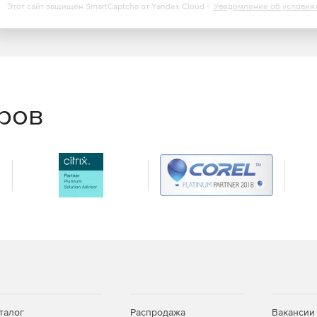
Этот сайт защищен SmartCaptcha от Yandex Cloud -
Уведомление об условия
еров
талог
Распродажа
Вакансии