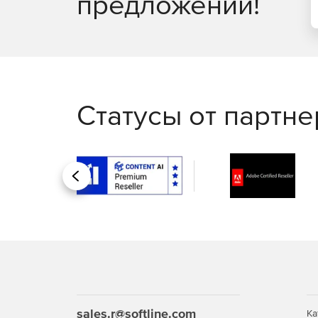
предложений!
Статусы от партн
Назад
sales.r@softline.com
Ка