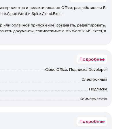
а просмотра и редактирования Office, разработанная E-
re.Cloud.Word и Spire.Cloud.Excel.
 или облачное приложение, создавать, редактировать,
ранять документы, совместимые с MS Word и MS Excel, в
ерации с документами Word и Excel, такие как
имого, защита документов паролем, поиск и замена
Подробнее
лов, создание таблиц, добавление водяных знаков,
, вставка изображений и т. д. Кроме того, он
Cloud.Office. Подписка Developer
 PDF/A, ODT, DOTX, OTT, RTF или HTML, а также
атах XLS, XLSX, XLSB, XLSM, XLT, XLTX. , XLTM, PDF,
Электронный
Подписка
Коммерческая
Windows
Подробнее