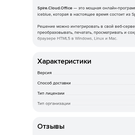
Spire.Cloud.Office
— это мощная онлайн-программ
iceblue, которая в настоящее время состоит из Spi
Решение можно интегрировать в свой веб-сервер
преобразовывать, печатать, просматривать и сох
браузере HTML5 в Windows, Linux и Mac.
Spire.Cloud.Office может выполнять различные оп
редактирование текста, форматирование содерж
Характеристики
текста, добавление верхних и нижних колонтиту
добавление гиперссылок, добавление комментарии
Версия
поддерживает сохранение документа Word в PDF,
поддерживает сохранение документов Excel в форм
Способ доставки
CSV, ODS, OTS, ET, ETT и XPS.
Тип лицензии
Тип организации
Операционная система
Отзывы