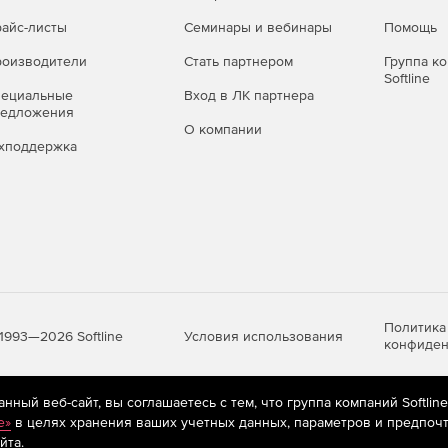
айс-листы
Семинары и вебинары
Помощь
оизводители
Стать партнером
Группа к
Softline
пециальные
Вход в ЛК партнера
редложения
О компании
хподдержка
Политика
Условия использования
1993—2026 Softline
конфиден
ный веб-сайт, вы соглашаетесь с тем, что группа компаний Softlin
яются
рекомендательные технологии
(информационные технологии п
e»
в целях хранения ваших учетных данных, параметров и предпочт
предпочтениям пользователей сети «Интернет», находящихся на те
йта.