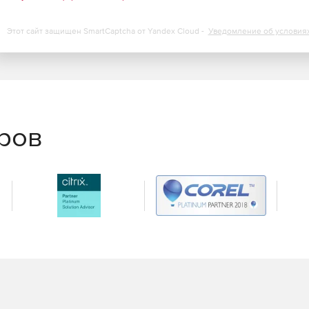
Этот сайт защищен SmartCaptcha от Yandex Cloud -
Уведомление об условия
еров