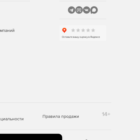
омпаний
14+
Правила продажи
циальности