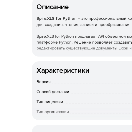
Описание
Spire.XLS for Python
– это профессиональный ко
для создания, чтения, записи и преобразования
Spire.XLS for Python предлагает API объектной 
платформе Python. Решение позволяет создавать
редактировать существующие документы Excel и
Этот профессиональный Python Excel API предст
Python и не зависит от Microsoft Office Excel. Sp
Характеристики
формата Excel 97-2003 (.xls), так и нового формата
2019 (.xlsx, .xlsb, .xlsm), а также Open Office (.ods).
Версия
Способ доставки
Тип лицензии
Тип организации
Особенности доставки