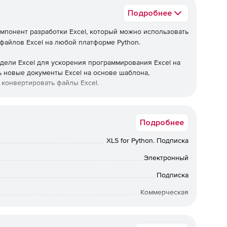
Подробнее
мпонент разработки Excel, который можно использовать
 файлов Excel на любой платформе Python.
модели Excel для ускорения программирования Excel на
 новые документы Excel на основе шаблона,
 конвертировать файлы Excel.
авляет собой автономную управляемую сборку Excel
ire.XLS for Python предлагает поддержку как старого
Подробнее
 Excel 2007, Excel 2010, Excel 2013, Excel 2016 и Excel
XLS for Python. Подписка
Электронный
Подписка
Коммерческая
Срок доставки: 1-3 раб.дн. Softline.