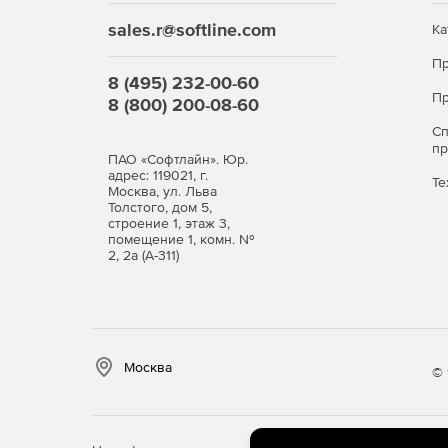
sales.r@softline.com
Ка
Пр
8 (495) 232-00-60
Пр
8 (800) 200-08-60
С
п
ПАО «Софтлайн». Юр.
адрес: 119021, г.
Те
Москва, ул. Льва
Толстого, дом 5,
строение 1, этаж 3,
помещение 1, комн. №
2, 2а (А-311)
Москва
© 