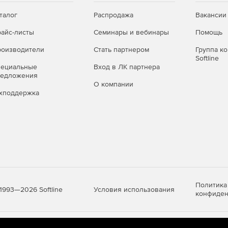
талог
Распродажа
Вакансии
айс-листы
Семинары и вебинары
Помощь
оизводители
Стать партнером
Группа к
Softline
пециальные
Вход в ЛК партнера
редложения
О компании
хподдержка
Политика
Условия использования
1993—2026 Softline
конфиден