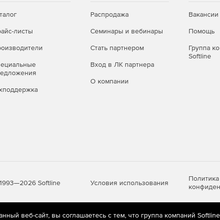
талог
Распродажа
Вакансии
айс-листы
Семинары и вебинары
Помощь
оизводители
Стать партнером
Группа к
Softline
пециальные
Вход в ЛК партнера
редложения
О компании
хподдержка
Политика
Условия использования
1993—2026 Softline
конфиден
ный веб-сайт, вы соглашаетесь с тем, что группа компаний Softlin