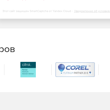
Этот сайт защищен SmartCaptcha от Yandex Cloud -
Уведомление об условия
еров