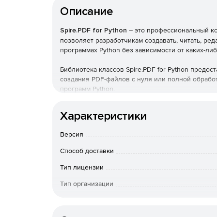
Описание
Spire.PDF for Python
– это профессиональный ко
позволяет разработчикам создавать, читать, ред
программах Python без зависимости от каких-л
Библиотека классов Spire.PDF for Python предо
создания PDF-файлов с нуля или полной обраб
программ Python.
Spire.PDF for Python поддерживает различные ф
Характеристики
безопасности, извлечение текста/изображения 
рисование текста/изображения/фигуры/штрих-ко
Версия
добавление и удаление слоев PDF, наложение PD
добавление/обновление/удаление закладок PDF, 
Способ доставки
д. Кроме того, Spire.PDF for Python может легко
PDF, PDF в Excel, PDF в Word, PDF в HTML, HTML
Тип лицензии
Тип организации
Особенности доставки