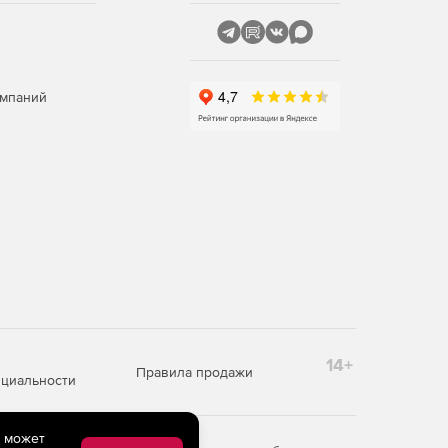
омпаний
14+
Правила продажи
циальности
e может