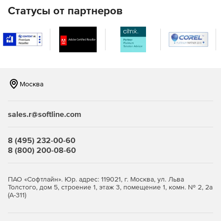
Модуль «Нестационарное магнитное поле» может
Статусы от партнеров
быть использован для расчета переходных процессов
в электромагнитных устройствах, работы двигателей
от импульсных преобразователей и другие задачи,
где недостаточно только решения задачи
магнитостатики или синусоидальных токов.
Электрические задачи
Москва
Модуль «Электростатика» может быть использован
для расчета и проектирования различных систем,
sales.r@softline.com
имеющих емкость, таких как конденсаторы, линии
передачи и т. д., а также расчета изоляции.
8 (495) 232-00-60
Модуль «Электрическое поле постоянных токов»
8 (800) 200-08-60
может быть использован для расчета различных
проводящих систем: заземлителей, печатных плат,
паразитных токов и токов утечки изоляционных
ПАО «Софтлайн». Юр. адрес: 119021, г. Москва, ул. Льва
конструкций.
Толстого, дом 5, строение 1, этаж 3, помещение 1, комн. № 2, 2а
(А-311)
Модуль «Электрическое поле переменных токов»
используется при анализе электрических полей,