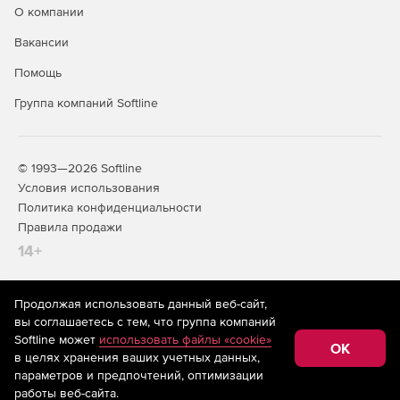
О компании
Вакансии
Помощь
Группа компаний Softline
© 1993—2026 Softline
Условия использования
Политика конфиденциальности
Правила продажи
14+
Продолжая использовать данный веб-сайт,
На информационном ресурсе store.softline.ru применяются
вы соглашаетесь с тем, что группа компаний
рекомендательные технологии
(информационные технологии
Softline может
использовать файлы «cookie»
предоставления информации на основе сбора,
OK
в целях хранения ваших учетных данных,
систематизации и анализа сведений, относящихся к
предпочтениям пользователей сети «Интернет»,
параметров и предпочтений, оптимизации
находящихся на территории Российской Федерации)
работы веб-сайта.