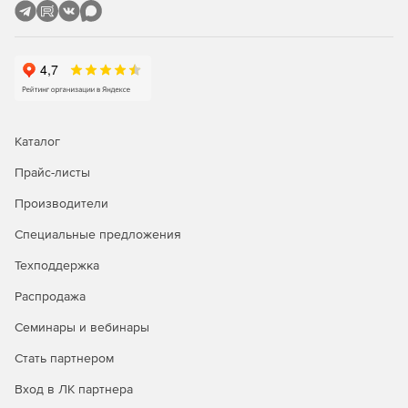
вызванных переменными токами и напряжениями в
неидеальных диэлектриках.
Модуль «Нестационарное электрическое поле»
используется при анализе электрических полей,
вызванных меняющимися токами и напряжениями в
нелинейных диэлектриках.
Каталог
Тепловые и механические задачи
Прайс-листы
Модуль «Теплопередача» может быть использован
Производители
для проектирования и анализа теплового состояния
различных систем.
Специальные предложения
Модуль «Упругие деформации» может быть
Техподдержка
использован для расчета механических напряжений в
Распродажа
различных устройствах. Это и строительные
конструкции, и техника высокого давления, а также
Семинары и вебинары
отдельные узлы механических систем.
Стать партнером
Вход в ЛК партнера