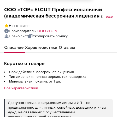
ООО «ТОР» ELCUT Профессиональный
(академическая бессрочная лицензия для
еще
анализа Полный пакет 2D и 3D с 12
Нет отзывов
месяцами расширенной технической
Производитель:
ООО «ТОР»
поддержки), Конфигурация Сетевая 5-
Прайс-лист
Скопировать ссылку
местная
Описание
Характеристики
Отзывы
Коротко о товаре
Срок действия: бессрочная лицензия
Тип лицензии: полная версия, техподдержка
Минимальная покупка: от 1 шт.
Все характеристики
Доступно только юридическим лицам и ИП – не
предназначено для личных, семейных, домашних и иных
нужд, не связанных с осуществлением
предпринимательской деятельности