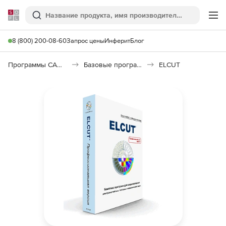
Softline
Поиск
Ме
8 (800) 200-08-60
Запрос цены
Инферит
Блог
Программы САПР и ГИС
Базовые программы
ELCUT