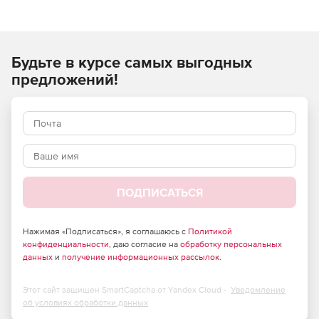
IPTV, цифрового эфирного телевещания и потокового
видео; а также транскодирующие и видео-по-запросу
серверы. Кроме этого, Elecard производит простые и
многофункциональные пользовательские продукты,
Будьте в курсе самых выгодных
незаменимые для быстрой и качественной обработки и
воспроизведения медиа контента.
предложений!
ПОДПИСАТЬСЯ
Нажимая «Подписаться», я соглашаюсь с
Политикой
конфиденциальности
, даю согласие на
обработку персональных
данных
и
получение информационных рассылок
.
Этот сайт защищен SmartCaptcha от Yandex Cloud -
Уведомление
об условиях обработки данных