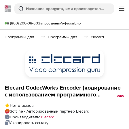
Softline
Поиск
Ме
8 (800) 200-08-60
Запрос цены
Инферит
Блог
Программы для программирования
Программы для разработки ПО
Elecard
Elecard CodecWorks Encoder (кодирование
с использованием программного
еще
обеспечения), H.264/AVC выходные
Нет отзывов
каналы 4 Входные каналы SD (720x576)
Softline - Авторизованный партнер Elecard
Производитель:
Elecard
Скопировать ссылку