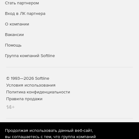
Стать партнером
Вход в ЛК партнера
О компании
Вакансии
Помощь
Группа компаний Softline
© 1993—2026 Softline
Условия использования
Политика конфиденциальности
Правила продажи
14+
На информационном ресурсе store.softline.ru применяются
Продолжая использовать данный веб-сайт,
рекомендательные технологии
(информационные технологии
вы соглашаетесь с тем, что группа компаний