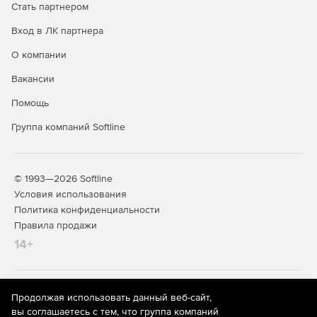
Стать партнером
Вход в ЛК партнера
О компании
Вакансии
Помощь
Группа компаний Softline
© 1993—2026 Softline
Условия использования
Политика конфиденциальности
Правила продажи
14+
На информационном ресурсе store.softline.ru применяются
Продолжая использовать данный веб-сайт,
рекомендательные технологии
(информационные технологии
вы соглашаетесь с тем, что группа компаний