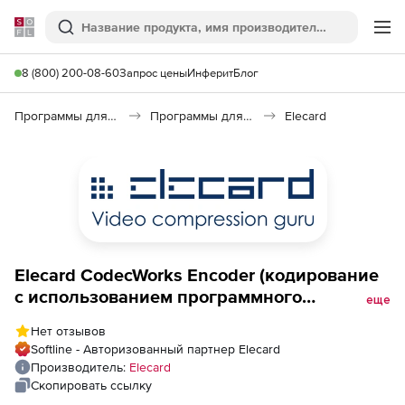
Softline
Поиск
Ме
8 (800) 200-08-60
Запрос цены
Инферит
Блог
Программы для программирования
Программы для разработки ПО
Elecard
Elecard CodecWorks Encoder (кодирование
с использованием программного
еще
обеспечения), MPEG-2 выходные каналы 3
Нет отзывов
Входные каналы HD (1920x1080)
Softline - Авторизованный партнер Elecard
Производитель:
Elecard
Скопировать ссылку