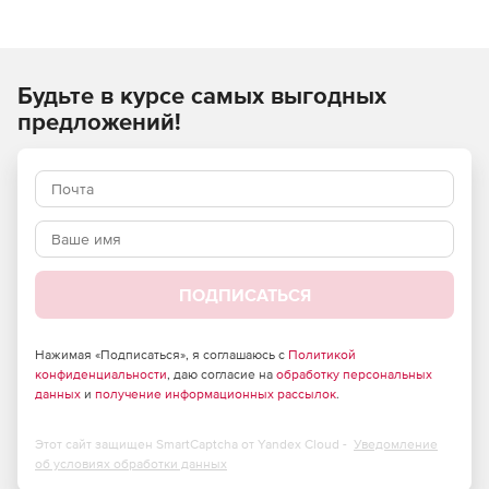
IPTV, цифрового эфирного телевещания и потокового
видео; а также транскодирующие и видео-по-запросу
серверы. Кроме этого, Elecard производит простые и
многофункциональные пользовательские продукты,
Будьте в курсе самых выгодных
незаменимые для быстрой и качественной обработки и
воспроизведения медиа контента.
предложений!
ПОДПИСАТЬСЯ
Нажимая «Подписаться», я соглашаюсь с
Политикой
конфиденциальности
, даю согласие на
обработку персональных
данных
и
получение информационных рассылок
.
Этот сайт защищен SmartCaptcha от Yandex Cloud -
Уведомление
об условиях обработки данных