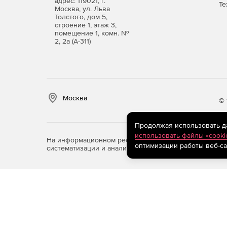
адрес: 119021, г.
Те
Москва, ул. Льва
Толстого, дом 5,
строение 1, этаж 3,
помещение 1, комн. №
2, 2а (А-311)
Москва
© 
Продолжая использовать дан
использовать файлы «cooki
На информационном ресурсе store.softline.ru примен
оптимизации работы веб-са
систематизации и анализа сведений, относящихся к 