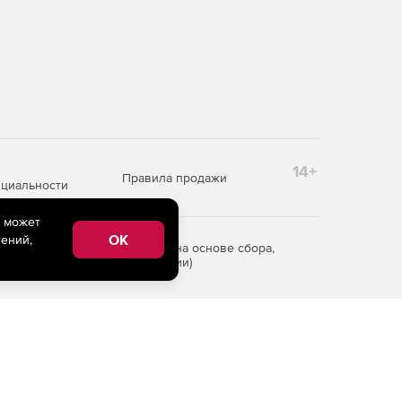
14+
Правила продажи
циальности
e может
OK
ений,
редоставления информации на основе сбора,
рритории Российской Федерации)