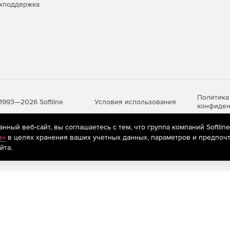
хподдержка
Политика
Условия использования
1993—2026 Softline
конфиден
ный веб-сайт, вы соглашаетесь с тем, что группа компаний Softlin
e»
в целях хранения ваших учетных данных, параметров и предпочт
яются
рекомендательные технологии
(информационные технологии п
йта.
предпочтениям пользователей сети «Интернет», находящихся на те