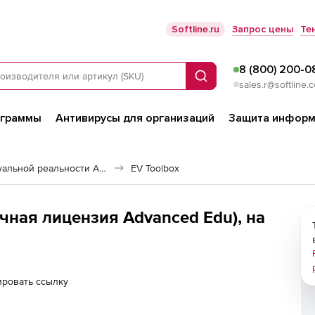
Softline.ru
Запрос цены
Те
8 (800) 200-0
Поиск
sales.r@softline.
ограммы
Антивирусы для организаций
Защита информ
Решения дополненной и виртуальной реальности AR/VR
EV Toolbox
рочная лицензия Advanced Edu), на
ировать ссылку