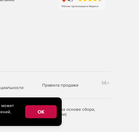
14+
Правила продажи
циальности
e может
редоставления информации на основе сбора,
OK
ений,
рритории Российской Федерации)