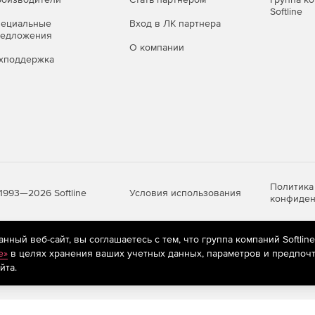
Softline
ерческая и образовательная
пециальные
Вход в ЛК партнера
редложения
О компании
хподдержка
т вам создавать комплексные приложения дополненной
зможностями версии Standard.
ез необходимости получения дополнительных навыков.
Политика
Условия использования
1993—2026 Softline
конфиден
ный веб-сайт, вы соглашаетесь с тем, что группа компаний Softlin
яются
рекомендательные технологии
(информационные технологии п
e»
в целях хранения ваших учетных данных, параметров и предпочт
предпочтениям пользователей сети «Интернет», находящихся на те
йта.