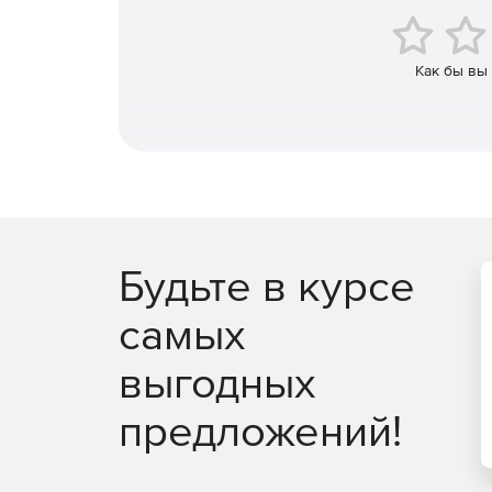
виртуальной реальности.
школа AR и VR разработки: онлайн курсы, п
Как бы вы
комплексы на 36 и 72 ак.ч. и сопровождение 
Версии
EV Toolbox Standard: комме
Неограниченное число AR и VR проектов со
Будьте в курсе
Пользователь сам устанавливает цену за про
самых
Никаких отчислений и дополнительных лицен
выгодных
Обновления текущей версии в течение срока
предложений!
Пополняемые библиотеки 3D моделей и гото