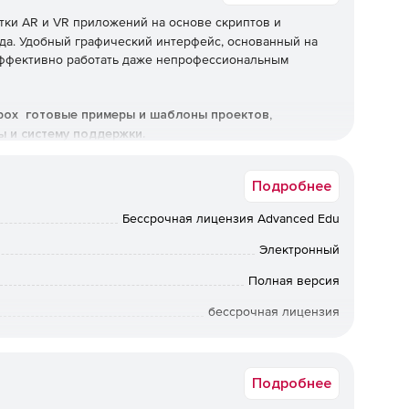
тки AR и VR приложений на основе скриптов и
да. Удобный графический интерфейс, основанный на
эффективно работать даже непрофессиональным
box готовые примеры и шаблоны проектов,
 и систему поддержки.
Подробнее
бор визуально-блочный на русском языке (blueprint) или
Бессрочная лицензия Advanced Edu
Электронный
льных миров, дополнение этой реальности и
Полная версия
бессрочная лицензия
е экранов для мобильных приложений: меню, элементы
Академическая
Подробнее
роектов: для разработки приложений дополненной и