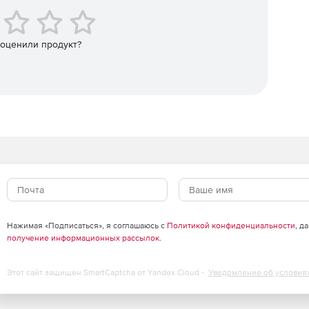
овышение квалификации, учебно-методические
 оценили продукт?
экспертов.
рческая версия
 сложными нелинейными сценариями.
ект.
Нажимая «Подписаться», я соглашаюсь с
Политикой конфиденциальности
, д
зий, все уже включено.
получение информационных рассылок
.
 действия лицензии.
Этот сайт защищен SmartCaptcha от Yandex Cloud -
Уведомление об условия
вых проектов для обучения и использования.