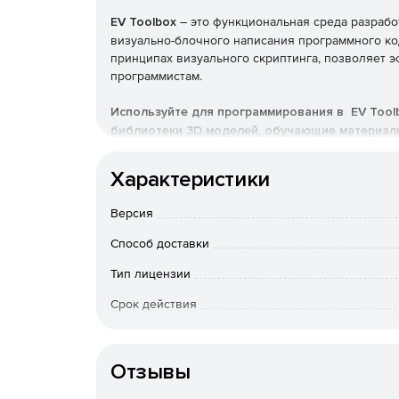
EV Toolbox
– это функциональная среда разрабо
визуально-блочного написания программного ко
принципах визуального скриптинга, позволяет 
программистам.
Используйте для программирования в EV Tool
библиотеки 3D моделей, обучающие материалы
Состав EV Toolbox
Характеристики
Редактор сценариев AR и VR проектов: на вы
Версия
скриптовой (язык Lua).
Способ доставки
Удобный редактор 3D-сцен: создание виртуа
Тип лицензии
размещение объектов в пространстве.
Срок действия
Простой редактор 2D-интерфейсов: создани
Тип организации
управления, режим AR.
Отзывы
700+ моделей и 20+ встроенных шаблонов п