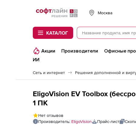
Softline
Москва
КАТАЛОГ
Акции
Производители
Офисные пр
ИИ
Сеть и интернет
EligoVision EV Toolbox (бесс
1 ПК
Нет отзывов
Производитель:
EligoVision
Прайс-лист
Скоп