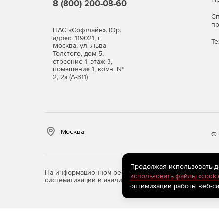
8 (800) 200-08-60
EV Toolbox Advanced: комм
С
п
версии
ПАО «Софтлайн». Юр.
адрес: 119021, г.
Те
Москва, ул. Льва
Толстого, дом 5,
Эта продвинутая версия конструктора позволяе
строение 1, этаж 3,
и виртуальной реальности, не ограничиваясь во
помещение 1, комн. №
2, 2а (А-311)
Купите EV Toolbox и сразу программируйте б
Презентация конструктора EV Toolbox.
Москва
© 
Продолжая использовать дан
На информационном ресурсе store.softline.ru примен
использовать файлы «cooki
систематизации и анализа сведений, относящихся к 
оптимизации работы веб-са