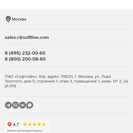
EV Toolbox Standard: коммерческая
версия
Неограниченное число AR и VR проектов со
Москва
сложными нелинейными сценариями.
Пользователь сам устанавливает цену за проект.
sales.r@softline.com
Никаких отчислений и дополнительных лицензий, все
8 (495) 232-00-60
уже включено.
8 (800) 200-08-60
Обновления текущей версии в течение срока
действия лицензии.
ПАО «Софтлайн». Юр. адрес: 119021, г. Москва, ул. Льва
Толстого, дом 5, строение 1, этаж 3, помещение 1, комн. № 2, 2а
Пополняемые библиотеки 3D моделей и готовых
(А-311)
проектов для обучения и использования.
Поддержка Windows OS, Android OS, OS X и iOS; Linux
по запросу.
EV Toolbox Standard Edu:
образовательная версия