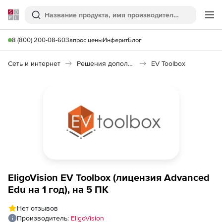
Softline
Поиск
Ме
8 (800) 200-08-60
Запрос цены
Инферит
Блог
Сеть и интернет
Решения дополненной и виртуальной реальности AR/VR
EV Toolbox
EligoVision EV Toolbox (лицензия Advanced
Edu на 1 год), на 5 ПК
Нет отзывов
Производитель:
EligoVision