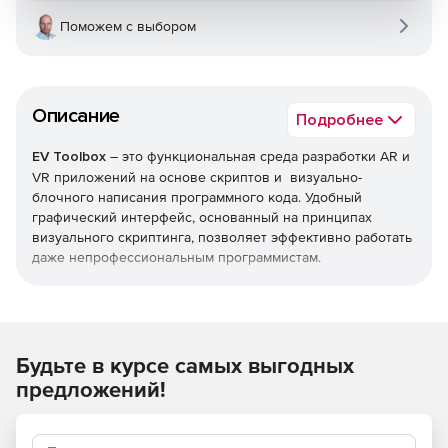
Поможем с выбором
Описание
Подробнее
EV Toolbox
– это функциональная среда разработки AR и
VR приложений на основе скриптов и визуально-
блочного написания программного кода. Удобный
графический интерфейс, основанный на принципах
визуального скриптинга, позволяет эффективно работать
даже непрофессиональным программистам.
Используйте для программирования в EV Toolbox
готовые примеры и шаблоны проектов, библиотеки 3D
моделей, обучающие материалы и систему поддержки.
Будьте в курсе самых выгодных
Состав EV Toolbox
предложений!
Редактор сценариев AR и VR проектов: на выбор
визуально-блочный на русском языке (blueprint) или