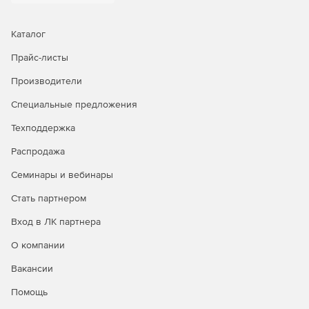
По функциональным возможностям версия Standard Edu
ничем не отличается от коммерческой. Единственное
Каталог
ограничение – наличие водяного знака EligoVision при
Прайс-листы
экспорте AR и VR проекта в любой из доступных
форматов.
Производители
Система обучения: видео уроки, образовательные
Специальные предложения
курсы для педагогов и учащихся, вебинары,
Техподдержка
выездные мастер-классы, учебно-методический
комплекс (УМК) и т.п.
Распродажа
Обновления текущей версии в течение срока
Семинары и вебинары
действия лицензии.
Стать партнером
Пополняемые библиотеки 3D моделей и готовых AR и
Вход в ЛК партнера
VR проектов для обучения и использования.
О компании
Гибкая система скидок для оснащения компьютерных
классов.
Вакансии
Помощь
Наличие бессрочной лицензии.