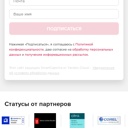
скриптовой (язык Lua).
Удобный редактор 3D-сцен: создание виртуальных
миров, дополнение этой реальности и размещение
объектов в пространстве.
ПОДПИСАТЬСЯ
Простой редактор 2D-интерфейсов: создание экранов
для мобильных приложений: меню, элементы
Нажимая «Подписаться», я соглашаюсь с
Политикой
конфиденциальности
управления, режим AR.
, даю согласие на
обработку персональных
данных
и
получение информационных рассылок
.
700+ моделей и 20+ встроенных шаблонов проектов:
для разработки приложений дополненной и
Этот сайт защищен SmartCaptcha от Yandex Cloud -
Уведомление
виртуальной реальности.
об условиях обработки данных
школа AR и VR разработки: онлайн курсы, повышение
квалификации, учебно-методические комплексы на 36
и 72 ак.ч. и сопровождение экспертов.
Статусы от партнеров
Версии