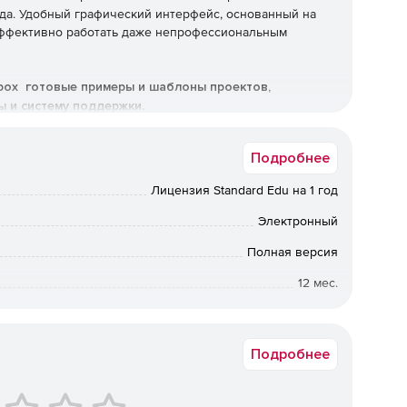
да. Удобный графический интерфейс, основанный на
эффективно работать даже непрофессиональным
box готовые примеры и шаблоны проектов,
 и систему поддержки.
Подробнее
бор визуально-блочный на русском языке (blueprint) или
Лицензия Standard Edu на 1 год
Электронный
льных миров, дополнение этой реальности и
Полная версия
12 мес.
е экранов для мобильных приложений: меню, элементы
Академическая
Подробнее
роектов: для разработки приложений дополненной и