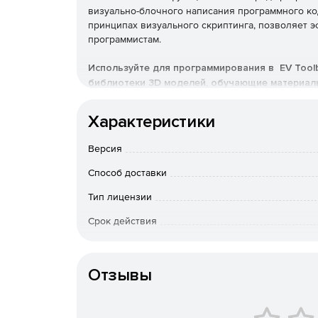
визуально-блочного написания программного ко
принципах визуального скриптинга, позволяет 
программистам.
Используйте для программирования в EV Tool
библиотеки 3D моделей, обучающие материалы
Состав EV Toolbox
Характеристики
Редактор сценариев AR и VR проектов: на вы
Версия
скриптовой (язык Lua).
Способ доставки
Удобный редактор 3D-сцен: создание виртуа
Тип лицензии
размещение объектов в пространстве.
Срок действия
Простой редактор 2D-интерфейсов: создани
Тип организации
управления, режим AR.
Отзывы
700+ моделей и 20+ встроенных шаблонов п
виртуальной реальности.