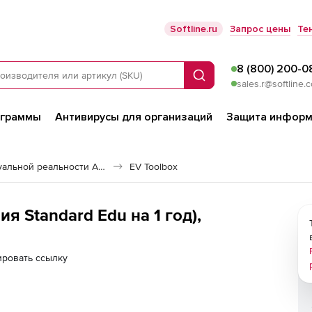
Softline.ru
Запрос цены
Те
8 (800) 200-0
Поиск
sales.r@softline.
ограммы
Антивирусы для организаций
Защита информ
Решения дополненной и виртуальной реальности AR/VR
EV Toolbox
ия Standard Edu на 1 год),
ировать ссылку