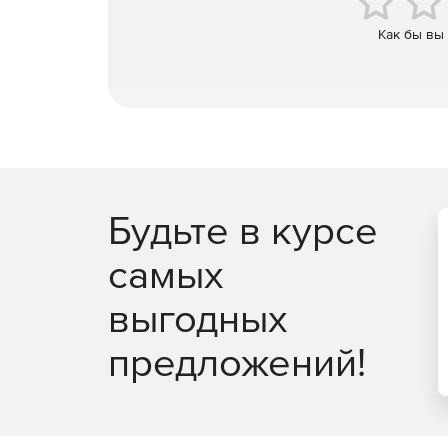
школа AR и VR разработки: онлайн курсы, п
Как бы вы
комплексы на 36 и 72 ак.ч. и сопровождение 
Версии
EV Toolbox Standard: комме
Неограниченное число AR и VR проектов со
Будьте в курсе
Пользователь сам устанавливает цену за про
самых
Никаких отчислений и дополнительных лицен
выгодных
Обновления текущей версии в течение срока
предложений!
Пополняемые библиотеки 3D моделей и гото
Поддержка Windows OS, Android OS, OS X и iO