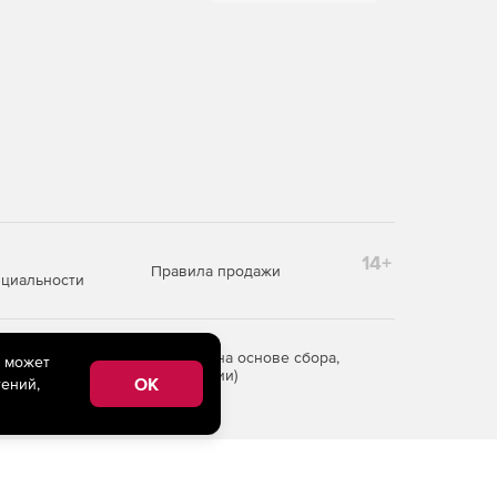
14+
Правила продажи
циальности
редоставления информации на основе сбора,
e может
рритории Российской Федерации)
OK
ений,