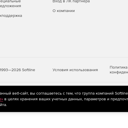
ерческая и образовательная
пециальные
Вход в ЛК партнера
редложения
О компании
хподдержка
т вам создавать комплексные приложения дополненной
зможностями версии Standard.
ез необходимости получения дополнительных навыков.
Политика
Условия использования
1993—2026 Softline
конфиден
яются
рекомендательные технологии
(информационные технологии п
ный веб-сайт, вы соглашаетесь с тем, что группа компаний Softlin
предпочтениям пользователей сети «Интернет», находящихся на те
e»
в целях хранения ваших учетных данных, параметров и предпочт
йта.