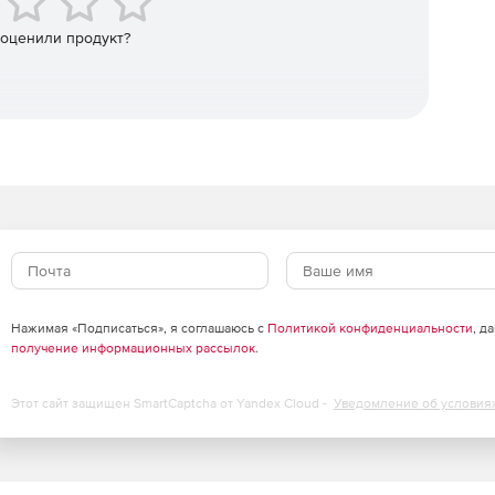
овышение квалификации, учебно-методические
 оценили продукт?
экспертов.
рческая версия
 сложными нелинейными сценариями.
ект.
Нажимая «Подписаться», я соглашаюсь с
Политикой конфиденциальности
, д
зий, все уже включено.
получение информационных рассылок
.
 действия лицензии.
Этот сайт защищен SmartCaptcha от Yandex Cloud -
Уведомление об условия
вых проектов для обучения и использования.
S; Linux по запросу.