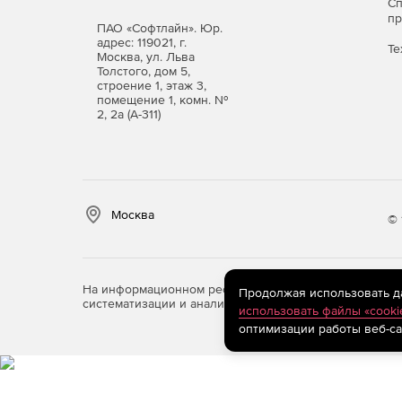
EV Toolbox Advanced: комм
С
п
версии
ПАО «Софтлайн». Юр.
адрес: 119021, г.
Те
Москва, ул. Льва
Толстого, дом 5,
Эта продвинутая версия конструктора позволяе
строение 1, этаж 3,
и виртуальной реальности, не ограничиваясь во
помещение 1, комн. №
2, 2а (А-311)
Купите EV Toolbox и сразу программируйте б
Презентация конструктора EV Toolbox.
Москва
© 
На информационном ресурсе store.softline.ru примен
Продолжая использовать дан
систематизации и анализа сведений, относящихся к 
использовать файлы «cooki
оптимизации работы веб-са