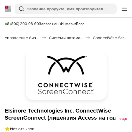
Softline
Поиск
Ме
8 (800) 200-08-60
Запрос цены
Инферит
Блог
Управление бизнесом, CRM/ERP
Системы автоматизации
ConnectWise ScreenConnect
Elsinore Technologies Inc. ConnectWise
ScreenConnect (лицензия Access на год),
еще
50 Agents
Нет отзывов