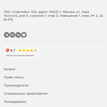
Архитектура безопасности на основе ролей, которая
упрощает предоставление пользователям и техническим
специалистам точного уровня доступа к функциям и
ПАО «Софтлайн». Юр. адрес: 119021, г. Москва, ул. Льва
компьютерам, необходимым им для выполнения своей
Толстого, дом 5, строение 1, этаж 3, помещение 1, комн. № 2, 2а
(А-311)
работы.
Каталог
Прайс-листы
Производители
Специальные предложения
Техподдержка