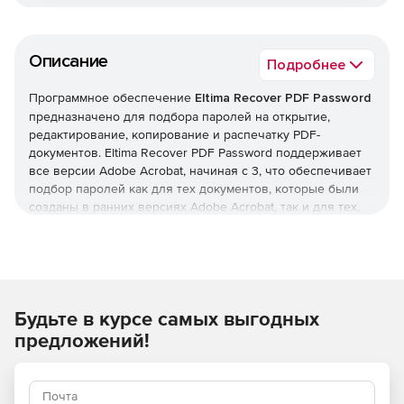
Описание
Подробнее
Программное обеспечение
Eltima Recover PDF Password
предназначено для подбора паролей на открытие,
редактирование, копирование и распечатку PDF-
документов. Eltima Recover PDF Password поддерживает
все версии Adobe Acrobat, начиная с 3, что обеспечивает
подбор паролей как для тех документов, которые были
созданы в ранних версиях Adobe Acrobat, так и для тех,
которые были созданы в последней версии программы.
Eltima Recover PDF Password поддерживает ОS Windows и
ОS Macintosh.
Основные возможности:
Возможность подбора паролей для открытия,
Будьте в курсе самых выгодных
копирования, редактирования и распечатки PDF-
документов.
предложений!
Опция «расшифровать» позволяет создать не
защищенную копию PDF файла, не подбирая пароль.