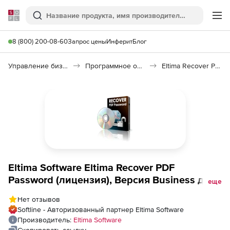
Softline
Поиск
Ме
8 (800) 200-08-60
Запрос цены
Инферит
Блог
Управление бизнесом, CRM/ERP
Программное обеспечение для работы с документами
Eltima Recover PDF Password
Eltima Software Eltima Recover PDF
Password (лицензия), Версия Business для
еще
1 разработчика для Macintosh
Нет отзывов
Softline - Авторизованный партнер Eltima Software
Производитель:
Eltima Software