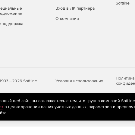
Softline
пециальные
Вход в ЛК партнера
редложения
О компании
хподдержка
Политика
Условия использования
1993—2026 Softline
конфиден
ный веб-сайт, вы соглашаетесь с тем, что группа компаний Softlin
яются
рекомендательные технологии
(информационные технологии п
e»
в целях хранения ваших учетных данных, параметров и предпочт
предпочтениям пользователей сети «Интернет», находящихся на те
йта.