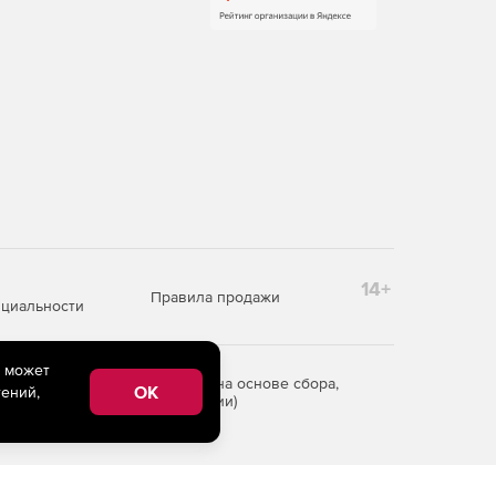
14+
Правила продажи
циальности
e может
редоставления информации на основе сбора,
OK
ений,
рритории Российской Федерации)