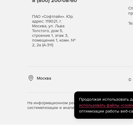
8 (800) 200-08-60
С
п
ПАО «Софтлайн». Юр.
адрес: 119021, г.
Те
Москва, ул. Льва
Толстого, дом 5,
строение 1, этаж 3,
помещение 1, комн. №
2, 2а (А-311)
Москва
© 
Продолжая использовать дан
На информационном ресурсе store.softline.ru примен
использовать файлы «cooki
систематизации и анализа сведений, относящихся к 
оптимизации работы веб-са