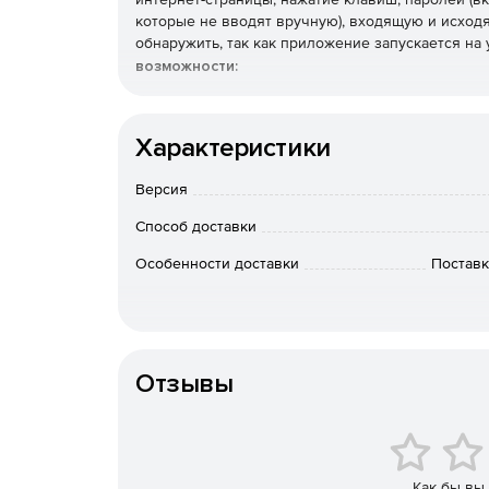
которые не вводят вручную), входящую и исходящ
обнаружить, так как приложение запускается на
возможности:
Невидимость для диспетчера задач Windows,
брандмауэров.
Характеристики
Просмотр файлов записей с помощью ввода с
Версия
Возможность включить слайд-шоу снимков эк
Способ доставки
скриншотов.
Особенности доставки
Поставк
Поиск по сохраненным записям.
Возможность просмотра лог-файлов на друго
или сохранения на флэш-накопителе.
Отзывы
Поддержка Unicode.
Отслеживание всех нажатых клавиш, включа
Как бы вы