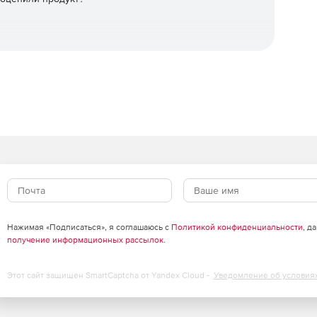
Нажимая «Подписаться», я соглашаюсь с
Политикой конфиденциальности
, д
получение информационных рассылок
.
Этот сайт защищен SmartCaptcha от Yandex Cloud -
Уведомление об условия