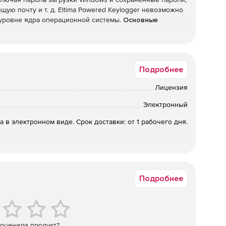
ую почту и т. д. Eltima Powered Keylogger невозможно
 уровне ядра операционной системы.
Основные
 панели установки и удаления программ и
Подробнее
екретного слова, известного только владельцу.
Лицензия
рана, а также настроить частоту фиксирования
Электронный
а в электронном виде. Срок доставки: от 1 рабочего дня.
м компьютере путем отправки по электронной почте
Подробнее
я системные клавиши и их комбинации.
 оценили продукт?