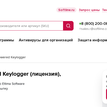
Softline.ru
Запрос цены
Те
8 (800) 200-0
Поиск
sales.r@softline.
ограммы
Антивирусы для организаций
Защита информ
owered Keylogger
d Keylogger (лицензия),
 Eltima Software
сылку