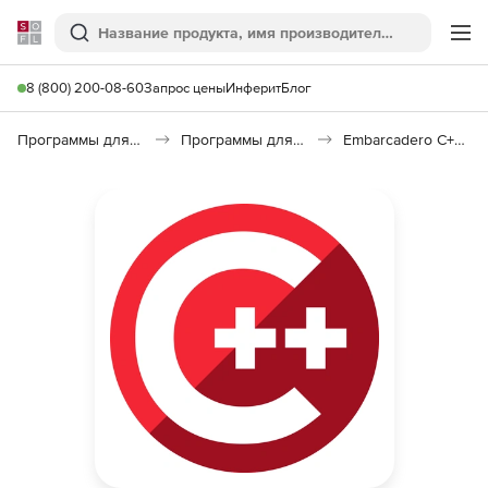
Softline
Поиск
Ме
8 (800) 200-08-60
Запрос цены
Инферит
Блог
Программы для программирования
Программы для разработки ПО
Embarcadero C++Builder 11 Alexandria