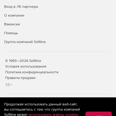
Вход в ЛК партнера
О компании
Вакансии
Помощь
Группа компаний Softline
© 1993—2026 Softline
Условия использования
Политика конфиденциальности
Правила продажи
14+
На информационном ресурсе store.softline.ru применяются
Продолжая использовать данный веб-сайт,
рекомендательные технологии
(информационные технологии
вы соглашаетесь с тем, что группа компаний
предоставления информации на основе сбора,
Softline может
использовать файлы «cookie»
систематизации и анализа сведений, относящихся к