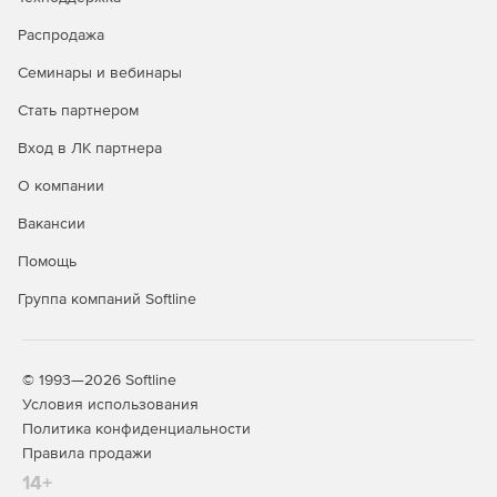
Распродажа
Интеграция с основными инструментами разработки
приложений
Семинары и вебинары
Программное обеспечение поддерживает все основные
Стать партнером
парадигмы разработки, включая Java, C, C++, .NET, Delphi,
Вход в ЛК партнера
PHP и Ruby, интегрируется со средствами разработки
компании Embarcadero, такими как C++Builder, RAD Studio
О компании
и Delphi. Разработчики Visual Studio могут работать в
InterBase, используя ADO.NET или ODBC для доступа к
Вакансии
данным.
Помощь
Поддержка облачных технологий
Группа компаний Softline
Для мгновенного доступа к ресурсам предусмотрена
возможность использования облачной IT-архитектуры и
размещения InterBase в облачной среде.
© 1993—2026 Softline
Условия использования
Версии InterBase XE7:
Политика конфиденциальности
Правила продажи
Server Edition
– масштабируемая СУБД для бизнес-
14+
приложений, требующих комплексной бизнес-логики.