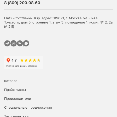
является разработчиком на Visual Studio, то можно
8 (800) 200-08-60
работать с InterBase через ADO.NET или ODBC, что
обеспечит легкий доступ к данным.
ПАО «Софтлайн». Юр. адрес: 119021, г. Москва, ул. Льва
Толстого, дом 5, строение 1, этаж 3, помещение 1, комн. № 2, 2а
(А-311)
Каталог
Прайс-листы
Производители
Специальные предложения
Техподдержка