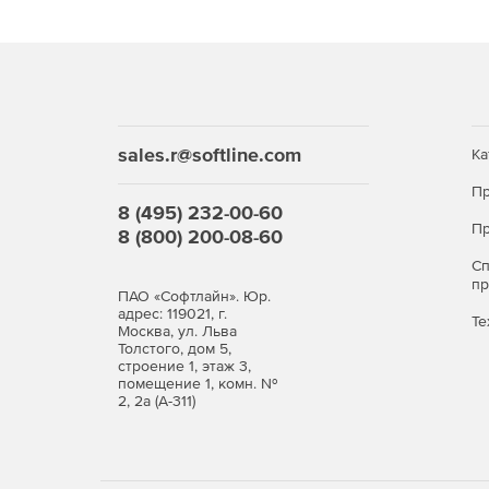
Представления изменений ускоряют работу п
счет выявления и извлечения только измене
Многопоколенная архитектура . Подключает
данных, гарантирует, что читатели не блоки
масштабируемость.
sales.r@softline.com
Ка
Оповещения о событиях. InterBase Events 
реальном времени, когда изменение зафикс
Пр
8 (495) 232-00-60
Пр
8 (800) 200-08-60
Генераторы позволяют InterBase централизо
С
п
Гибкость
ПАО «Софтлайн». Юр.
адрес: 119021, г.
Мультиплатформенная поддержка. Работает на 
Те
Москва, ул. Льва
поддерживает подключение к разнородным 
Толстого, дом 5,
строение 1, этаж 3,
помещение 1, комн. №
Межъязыковая поддержка. InterBase поддержива
2, 2а (А-311)
интегрируется с IDE RAD Studio. Разработчики 
соединители ADO.NET или ODBC.
Хранение данных коммерческого уровня как 