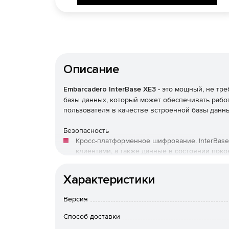
Описание
Embarcadero InterBase XE3
- это мощный, не тр
базы данных, который может обеспечивать работ
пользователя в качестве встроенной базы данн
Безопасность
Кросс-платформенное шифрование. InterBas
клиентами, а также данные в состоянии покоя
Шифрование InterBase встроено в кросспла
Характеристики
Отдельный вход в систему безопасности. Ви
базу данных (SYSDSO) с детализацией на уро
Версия
не смогут обойти шифрование для просмотр
Способ доставки
Сниженный риск. Встроенное гранулярное ш