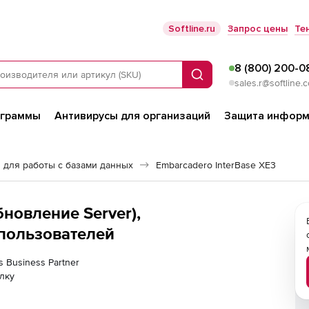
Softline.ru
Запрос цены
Те
8 (800) 200-0
Поиск
sales.r@softline.
ограммы
Антивирусы для организаций
Защита информ
 для работы с базами данных
Embarcadero InterBase XE3
бновление Server),
пользователей
s Business Partner
лку