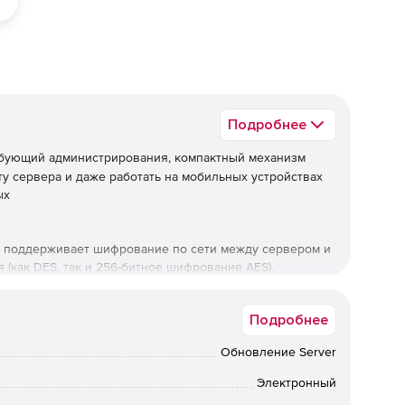
Подробнее
ебующий администрирования, компактный механизм
у сервера и даже работать на мобильных устройствах
ых
e поддерживает шифрование по сети между сервером и
 (как DES, так и 256-битное шифрование AES).
тформенный формат единого файла.
Подробнее
димость данных определяется входом специалиста в
вне столбцов, что гарантирует, что даже разработчики
Обновление Server
а и поиска конфиденциальных данных.
Электронный
ифрование на уровне столбцов резко снижает риск