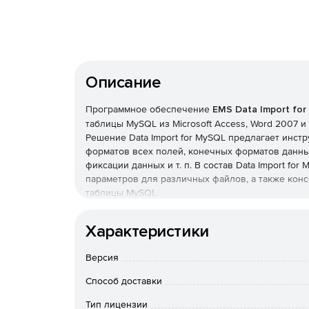
Описание
Программное обеспечение
EMS Data Import fo
таблицы MySQL из Microsoft Access, Word 2007 и 
Решение Data Import for MySQL предлагает инст
форматов всех полей, конечных форматов данны
фиксации данных и т. п. В состав Data Import f
параметров для различных файлов, а также кон
таблицы MySQL.
Ключевые возможности EMS Data Import for M
Характеристики
Импорт данных из 10 наиболее популярных фор
Версия
TXT, DBF, CSV, XML, HTML, RTF и ODF.
Способ доставки
Импорт данных в одну или множество таблиц
Тип лицензии