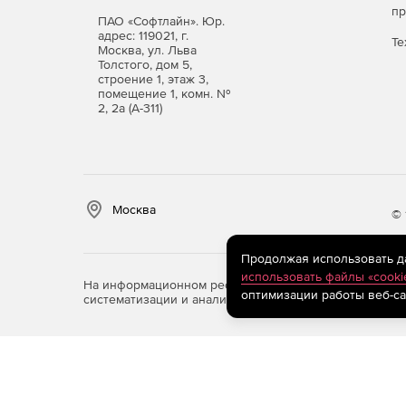
п
ПАО «Софтлайн». Юр.
адрес: 119021, г.
Те
Москва, ул. Льва
Толстого, дом 5,
строение 1, этаж 3,
помещение 1, комн. №
2, 2а (А-311)
Москва
© 
Продолжая использовать дан
использовать файлы «cooki
На информационном ресурсе store.softline.ru примен
оптимизации работы веб-са
систематизации и анализа сведений, относящихся к 