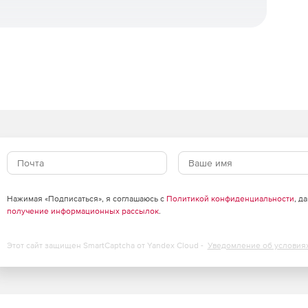
ения ПО.
 обслуживания.
 период действия сопровождения
Нажимая «Подписаться», я соглашаюсь с
Политикой конфиденциальности
, д
получение информационных рассылок
.
Этот сайт защищен SmartCaptcha от Yandex Cloud -
Уведомление об условия