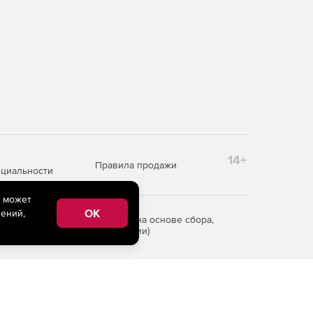
14+
Правила продажи
циальности
e может
OK
ений,
редоставления информации на основе сбора,
рритории Российской Федерации)