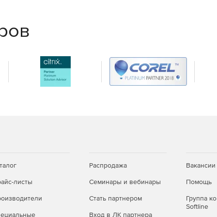
еров
талог
Распродажа
Вакансии
айс-листы
Семинары и вебинары
Помощь
оизводители
Стать партнером
Группа к
Softline
пециальные
Вход в ЛК партнера