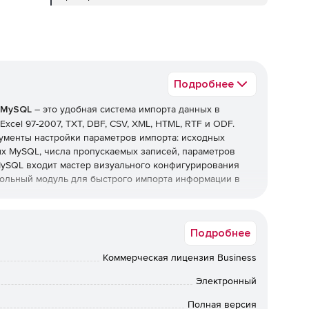
Подробнее
r MySQL
– это удобная система импорта данных в
Excel 97-2007, TXT, DBF, CSV, XML, HTML, RTF и ODF.
рументы настройки параметров импорта: исходных
х MySQL, числа пропускаемых записей, параметров
or MySQL входит мастер визуального конфигурирования
сольный модуль для быстрого импорта информации в
ySQL:
Подробнее
матов: Microsoft Access, Word 2007 и Excel 97-2007,
Коммерческая лицензия Business
Электронный
 или представлений из нескольких баз данных.
Полная версия