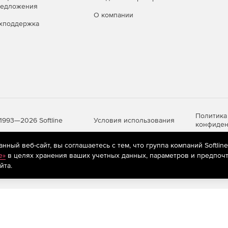
редложения
О компании
хподдержка
Политика
Условия использования
1993—2026 Softline
конфиден
ный веб-сайт, вы соглашаетесь с тем, что группа компаний Softlin
e»
в целях хранения ваших учетных данных, параметров и предпочт
яются
рекомендательные технологии
(информационные технологии п
йта.
предпочтениям пользователей сети «Интернет», находящихся на те