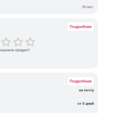
ативного доступа к серверу для осуществления импорта
36 мес.
Коммерческая
вить все», «Вставить новые», «Вставка или обновление»
Подробнее
й.
 оценили продукт?
исходного файла.
ного сеанса в файл конфигурации.
Подробнее
.
на почту
конфигурации.
от 5 дней
него вида системы.