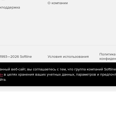
О компании
хподдержка
Политика
Условия использования
1993—2026 Softline
конфиден
ный веб-сайт, вы соглашаетесь с тем, что группа компаний Softlin
e»
в целях хранения ваших учетных данных, параметров и предпочт
яются
рекомендательные технологии
(информационные технологии п
йта.
предпочтениям пользователей сети «Интернет», находящихся на те