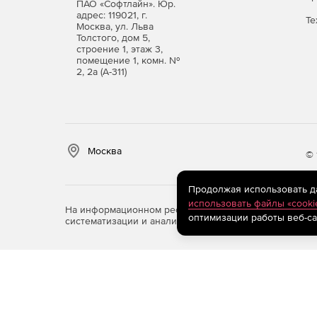
ПАО «Софтлайн». Юр.
адрес: 119021, г.
Те
Москва, ул. Льва
Толстого, дом 5,
строение 1, этаж 3,
помещение 1, комн. №
2, 2а (А-311)
Москва
© 
Продолжая использовать дан
использовать файлы «cooki
На информационном ресурсе store.softline.ru примен
оптимизации работы веб-са
систематизации и анализа сведений, относящихся к 