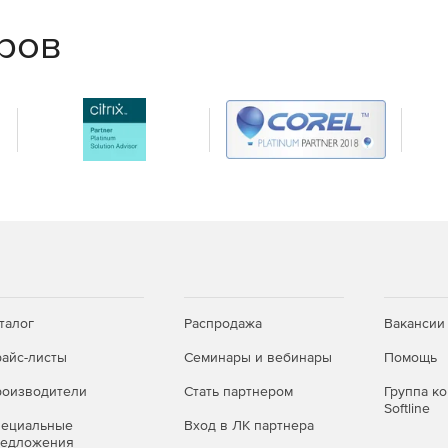
еров
талог
Распродажа
Вакансии
айс-листы
Семинары и вебинары
Помощь
оизводители
Стать партнером
Группа к
Softline
пециальные
Вход в ЛК партнера
редложения