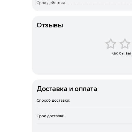
Срок действия
Выбор объектов для извлечения.
Тип организации
Установка ограничений для извлекаемых дан
Отзывы
Вставка запросов для очистки таблиц перед
Извлечение данных в SQL-сценарии в качеств
Как бы вы
Извлечение объектов баз данных в правильн
Сжатие итогового сценария и разбивание его
Выбор кодировки символов в итоговом файл
Доставка и оплата
Сохранение всех параметров текущего сеанс
Способ доставки:
Доступ к консольной утилите для извлечени
Срок доставки:
конфигурации.
Доступ к базе данных через SSH-туннель.