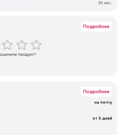
36 мес.
Коммерческая
ных.
Подробнее
 добавлением извлеченных данных.
е команд Insert.
 оценили продукт?
ом порядке с учетом зависимостей между ними.
 на тома.
е.
Подробнее
а в файл конфигурации.
на почту
я данных и метаданных посредством файла
от 5 дней