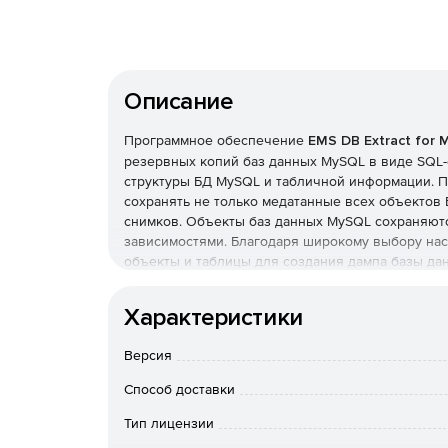
Описание
Программное обеспечение
EMS DB Extract for
резервных копий баз данных MySQL в виде SQL-
структуры БД MySQL и табличной информации. Пр
сохранять не только медатанные всех объектов
снимков. Объекты баз данных MySQL сохраняютс
зависимостями. Благодаря широкому выбору на
объекты и таблицы для создания дампа базы дан
Удобный графический мастер шаг за шагом пров
специальное консольное приложение поможет б
Характеристики
Ключевые возможности EMS DB Extract for My
Версия
Поддержка стандарта кодировки Unicode.
Способ доставки
Тип лицензии
Работа в интуитивно понятном интерфейсе м