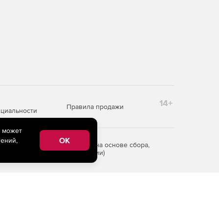
14+
Правила продажи
циальности
e может
OK
ений,
редоставления информации на основе сбора,
рритории Российской Федерации)