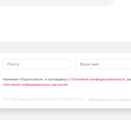
ения ПО.
 обслуживания.
 период действия сопровождения
Нажимая «Подписаться», я соглашаюсь с
Политикой конфиденциальности
, д
получение информационных рассылок
.
Этот сайт защищен SmartCaptcha от Yandex Cloud -
Уведомление об условия