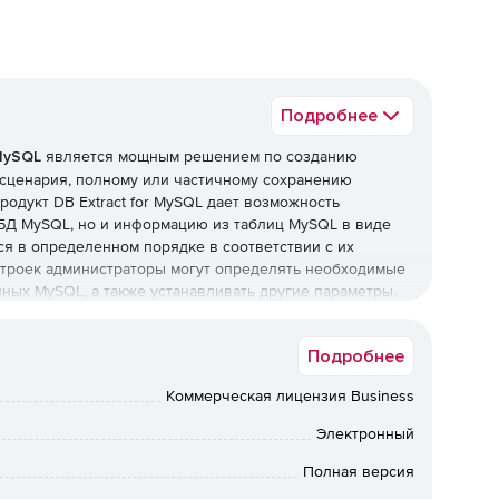
Подробнее
 MySQL
является мощным решением по созданию
сценария, полному или частичному сохранению
одукт DB Extract for MySQL дает возможность
 БД MySQL, но и информацию из таблиц MySQL в виде
я в определенном порядке в соответствии с их
строек администраторы могут определять необходимые
ных MySQL, а также устанавливать другие параметры.
едет пользователя через процесс извлечения, а
ыстро создать резервные копии БД MySQL.
Подробнее
SQL:
Коммерческая лицензия Business
Электронный
Полная версия
астера настройки.